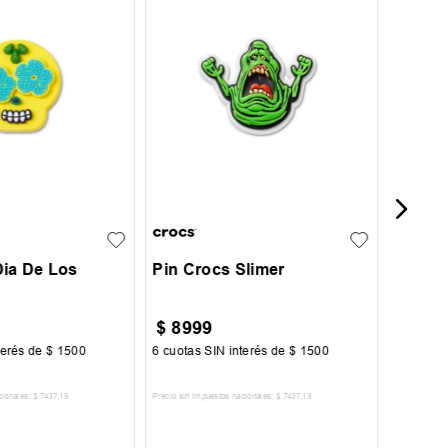
Pin Cr
UN
Dia De Los
Pin Crocs Slimer
$
8999
$
899
terés de
$
1500
6
cuotas SIN interés de
$
1500
6
cuotas 
cionales:
$
7437
,
19
Precio sin impuestos nacionales:
$
7437
,
19
Precio sin im
R AL CARRITO
AGREGAR AL CARRITO
A