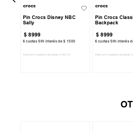
Pin Crocs Disney NBC
Pin Crocs Class
Sally
Backpack
$
8999
$
8999
00
6
cuotas SIN interés de
$
1500
6
cuotas SIN interés 
Precio sin impuestos nacionales:
$
7437
,
19
Precio sin impuestos nacionales:
$
TO
AGREGAR AL CARRITO
AGREGAR AL 
OT