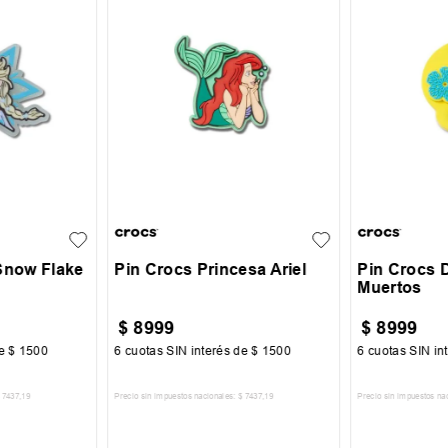
UN
UN
Snow Flake
Pin Crocs Princesa Ariel
Pin Crocs 
Muertos
$
8999
$
8999
de
$
1500
6
cuotas SIN interés de
$
1500
6
cuotas SIN in
7437
,
19
Precio sin impuestos nacionales:
$
7437
,
19
Precio sin impuestos na
CARRITO
AGREGAR AL CARRITO
AGREGA