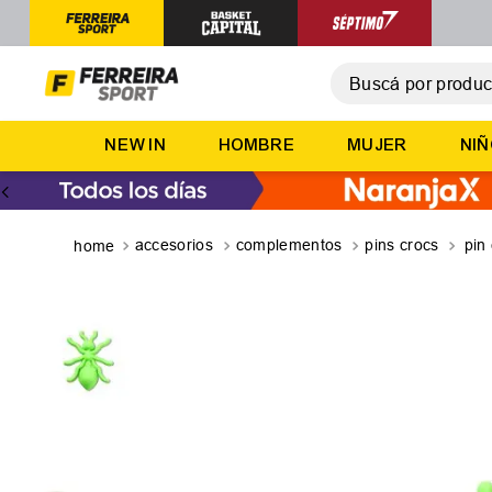
Buscá por producto,
T
NEW IN
HOMBRE
MUJER
NI
1
.
2
.
3
.
accesorios
complementos
pins crocs
pin
4
.
5
.