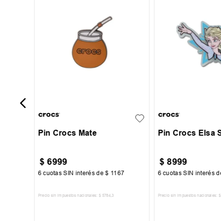
l Brain
UN
UN
Pin Crocs Mate
Pin Crocs Elsa 
$
6999
$
8999
00
6
cuotas SIN interés de
$
1167
6
cuotas SIN interés 
Precio sin impuestos nacionales:
$
5784
,
3
Precio sin impuestos nacionales:
$
TO
AGREGAR AL CARRITO
AGREGAR AL 