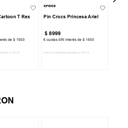
Cartoon T Rex
Pin Crocs Princesa Ariel
$
8999
$
11
.
terés de
$
1500
6
cuotas SIN interés de
$
1500
6
cuotas 
cionales:
$
7437
,
19
Precio sin impuestos nacionales:
$
7437
,
19
Precio sin im
R AL CARRITO
AGREGAR AL CARRITO
A
RON
UN