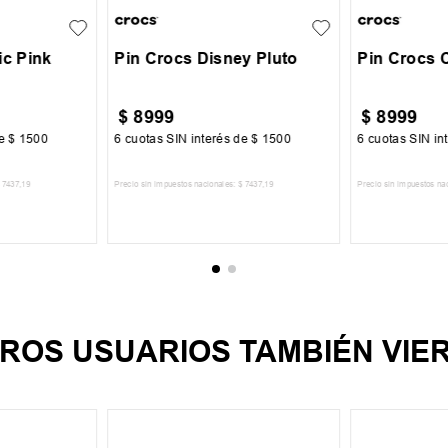
ic Pink
Pin Crocs Disney Pluto
Pin Crocs 
$
8999
$
8999
de
$
1500
6
cuotas SIN interés de
$
1500
6
cuotas SIN in
7437
,
19
Precio sin impuestos nacionales:
$
7437
,
19
Precio sin impuestos na
CARRITO
AGREGAR AL CARRITO
AGREGA
ROS USUARIOS TAMBIÉN VIE