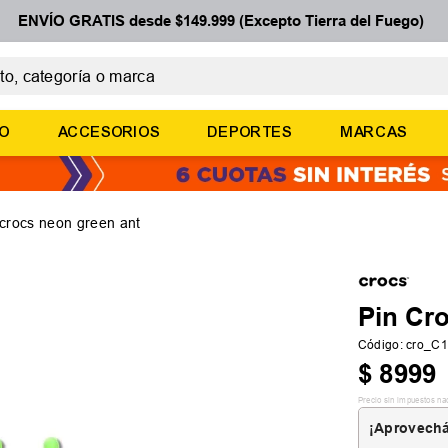
ENVÍO GRATIS desde $149.999 (Excepto Tierra del Fuego)
 categoría o marca
ÉRMINOS MÁS BUSCADOS
ÑO
ACCESORIOS
DEPORTES
MARCAS
botines
zapatillas
basquet
 crocs neon green ant
zapatillas mujer
zapatillas adidas
Pin Cr
Código
:
cro_C
$
8999
Precio sin impuestos na
¡Aprovechá