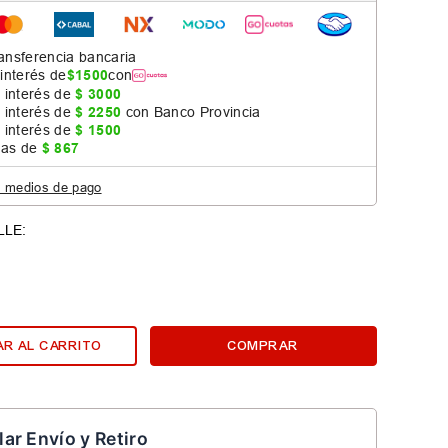
ansferencia bancaria
 interés de
$
1500
con
 interés de
$
3000
 interés de
$
2250
con Banco Provincia
 interés de
$
1500
jas de
$
867
s medios de pago
R AL CARRITO
COMPRAR
lar Envío y Retiro