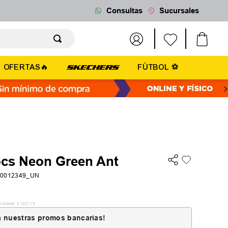
Consultas
Sucursales
OFERTAS🔥
FÚTBOL ⚽
ocs Neon Green Ant
10012349_UN
cionales:
$
7437
,
19
 nuestras promos bancarias!