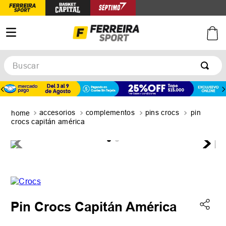
Buscar
TÉRMINOS MÁS BUSCADOS
1
.
botines
accesorios
complementos
pins crocs
pin
2
.
zapatillas
crocs capitán américa
3
.
basquet
4
.
zapatillas mujer
5
.
zapatillas adidas
Pin Crocs Capitán América