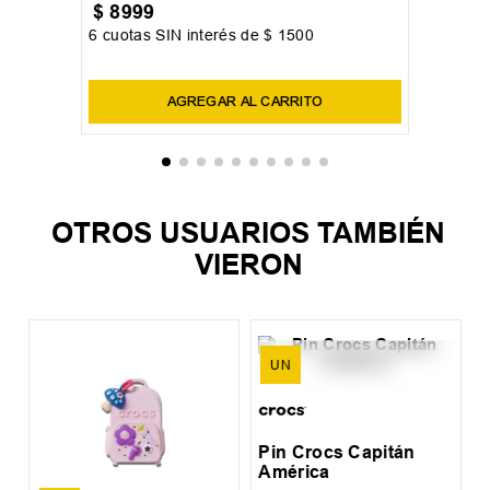
UN
Pin Crocs Disney NBC Sally
$
8999
6
cuotas SIN interés de
$
1500
Precio sin impuestos nacionales:
$
7437
,
19
AGREGAR AL CARRITO
OTROS USUARIOS TAMBIÉN
VIERON