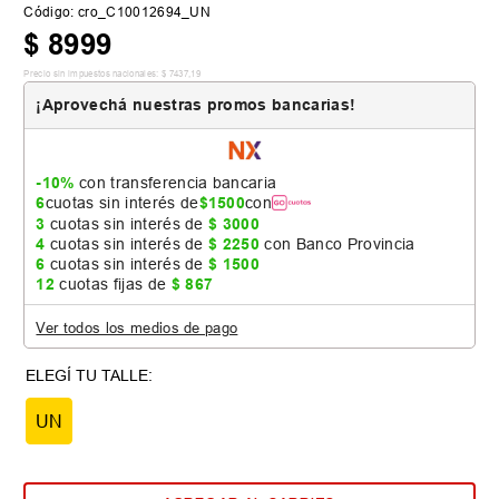
Código
:
cro_C10012694_UN
$
8999
Precio sin impuestos nacionales:
$
7437
,
19
¡Aprovechá nuestras promos bancarias!
-10%
con transferencia bancaria
6
cuotas sin interés de
$
1500
con
3
cuotas sin interés de
$
3000
4
cuotas sin interés de
$
2250
con Banco Provincia
6
cuotas sin interés de
$
1500
12
cuotas fijas de
$
867
Ver todos los medios de pago
UN