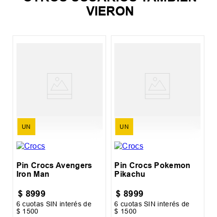
VIERON
n
P
UN
UN
Pin Crocs Avengers
Pin Crocs Pokemon
Iron Man
Pikachu
$
8999
$
8999
6
cuotas SIN interés de
6
cuotas SIN interés de
6
$
1500
$
1500
$