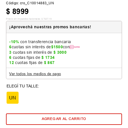
Código
:
cro_C10014883_UN
$
8999
Precio sin impuestos nacionales:
$
7437
,
19
¡Aprovechá nuestras promos bancarias!
-10%
con transferencia bancaria
6
cuotas sin interés de
$
1500
con
3
cuotas sin interés de
$
3000
6
cuotas fijas de
$
1734
12
cuotas fijas de
$
867
Ver todos los medios de pago
UN
AGREGAR AL CARRITO