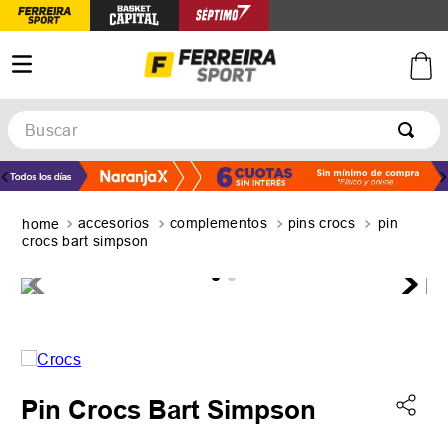
Buscar
TÉRMINOS MÁS BUSCADOS
1
.
botines
accesorios
complementos
pins crocs
pin
2
.
zapatillas
crocs bart simpson
3
.
basquet
4
.
zapatillas mujer
5
.
zapatillas adidas
Pin Crocs Bart Simpson