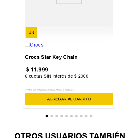
UN
Crocs Star Key Chain
$
11
.
999
6
cuotas SIN interés de
$
2000
Precio sin impuestos nacionales:
$
9916
,
53
AGREGAR AL CARRITO
OTROS USUARIOS TAMBIÉN