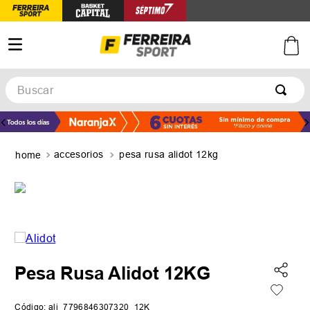
Buscar
TÉRMINOS MÁS BUSCADOS
1
.
botines
accesorios
pesa rusa alidot 12kg
2
.
zapatillas
3
.
basquet
4
.
zapatillas mujer
5
.
zapatillas adidas
Pesa Rusa Alidot 12KG
Código
:
ali_7796846307320_12K