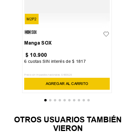
M2P2
Manga SOX
$
10
.
900
6
cuotas SIN interés de
$
1817
Precio sin impuestos nacionales:
$
9008
,
26
AGREGAR AL CARRITO
OTROS USUARIOS TAMBIÉN
VIERON