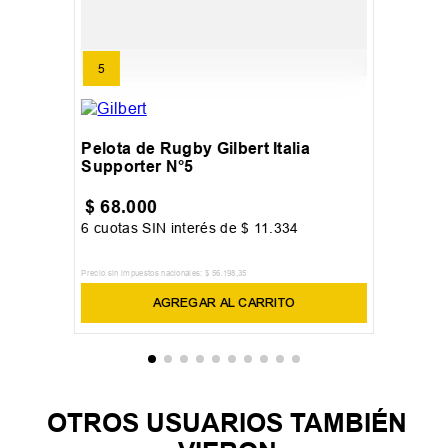
5
Pelota de Rugby Gilbert Italia
Supporter N°5
$
68
.
000
6
cuotas SIN interés de
$
11
.
334
Precio sin impuestos nacionales:
$
56
.
198
,
35
AGREGAR AL CARRITO
OTROS USUARIOS TAMBIÉN