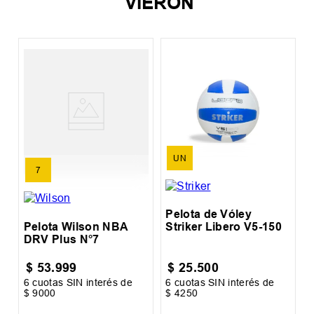
VIERON
en
P
P
M
UN
7
Pelota de Vóley
Pelota Wilson NBA
Striker Libero V5-150
DRV Plus N°7
$
53
.
999
$
25
.
500
6
cuotas SIN interés de
6
cuotas SIN interés de
6
$
9000
$
4250
$