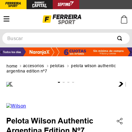
Buscar
TÉRMINOS MÁS BUSCADOS
1
.
botines
accesorios
pelotas
pelota wilson authentic
2
.
zapatillas
argentina edition nº7
3
.
basquet
4
.
zapatillas mujer
5
.
zapatillas adidas
Pelota Wilson Authentic
Argentina Edition Nº7