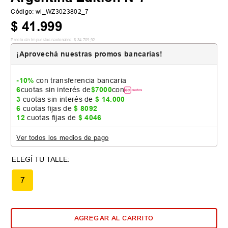
Código
:
wi_WZ3023802_7
$
41
.
999
Precio sin impuestos nacionales:
$
34
.
709
,
92
¡Aprovechá nuestras promos bancarias!
-10%
con transferencia bancaria
6
cuotas sin interés de
$
7000
con
3
cuotas sin interés de
$
14
.
000
6
cuotas fijas de
$
8092
12
cuotas fijas de
$
4046
Ver todos los medios de pago
7
AGREGAR AL CARRITO