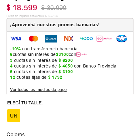
$
18
.
599
$
30
.
990
Precio sin impuestos nacionales:
$
15
.
371
,
07
¡Aprovechá nuestras promos bancarias!
-10%
con transferencia bancaria
6
cuotas sin interés de
$
3100
con
3
cuotas sin interés de
$
6200
4
cuotas sin interés de
$
4650
con Banco Provincia
6
cuotas sin interés de
$
3100
12
cuotas fijas de
$
1792
Ver todos los medios de pago
UN
Colores