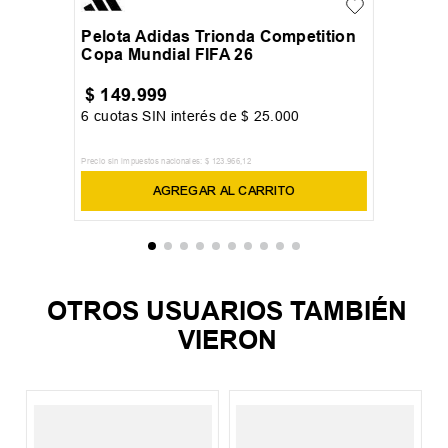
Pelota Adidas Trionda Competition
Copa Mundial FIFA 26
$
149
.
999
6
cuotas SIN interés de
$
25
.
000
Precio sin impuestos nacionales:
$
123
.
966
,
12
AGREGAR AL CARRITO
OTROS USUARIOS TAMBIÉN
VIERON