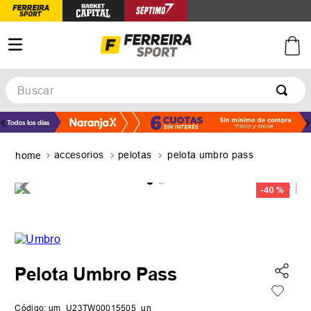
Buscar
TÉRMINOS MÁS BUSCADOS
1
.
botines
accesorios
pelotas
pelota umbro pass
2
.
basquet
3
.
zapatillas mujer
-
40 %
4
.
zapatillas adidas
5
.
medias
Pelota Umbro Pass
Código
:
um_U23TW00015505_un