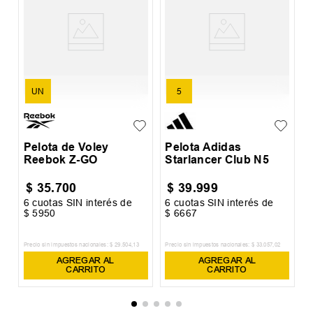
P
R
UN
5
Pelota de Voley
Pelota Adidas
Reebok Z-GO
Starlancer Club N5
$
35
.
700
$
39
.
999
6
cuotas SIN interés de
6
cuotas SIN interés de
6
$
5950
$
6667
$
Precio sin impuestos nacionales:
$
29
.
504
,
13
Precio sin impuestos nacionales:
$
33
.
057
,
02
Pr
AGREGAR AL
AGREGAR AL
CARRITO
CARRITO