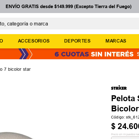
ENVÍO GRATIS desde $149.999 (Excepto Tierra del Fuego)
 categoría o marca
ÉRMINOS MÁS BUSCADOS
ÑO
ACCESORIOS
DEPORTES
MARCAS
botines
basquet
zapatillas mujer
o 7 bicolor star
zapatillas adidas
medias
Pelota 
Bicolor
Código
:
stk_6
$
24
.
60
Precio sin impuestos na