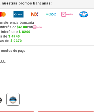
 nuestras promos bancarias!
ansferencia bancaria
 interés de
$
4100
con
 interés de
$
8200
as de
$
4740
jas de
$
2370
s medios de pago