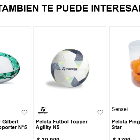
TAMBIEN TE PUEDE INTERESA
5
UN
Sensei
 Gilbert
Pelota Futbol Topper
Pelota Pin
pporter N°5
Agility N5
Star
$
39
.
999
$
1700