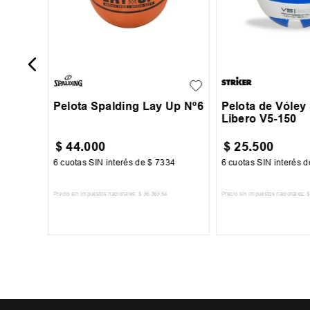
6
UN
Pelota Spalding Lay Up Nº6
Pelota de Vóley 
Libero V5-150
$
44
.
000
$
25
.
500
50
6
cuotas SIN interés de
$
7334
6
cuotas SIN interés 
Precio sin impuestos nacionales:
$
36
.
363
,
64
Precio sin impuestos nacionales:
$
TO
AGREGAR AL CARRITO
AGREGAR AL 