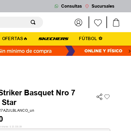
Consultas
Sucursales
OFERTAS🔥
FÚTBOL ⚽
Striker Basquet Nro 7
 Star
127AZULBLANCO_un
0
cionales:
$
20
.
330
,
58