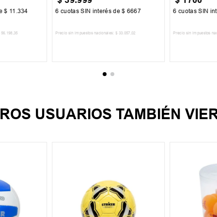
de
$
11
.
334
6
cuotas SIN interés de
$
6667
6
cuotas SIN in
56
.
198
,
35
Precio sin impuestos nacionales:
$
33
.
057
,
02
Precio sin impuestos na
CARRITO
AGREGAR AL CARRITO
AGREGA
ROS USUARIOS TAMBIÉN VIE