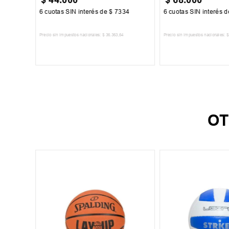
34
6
cuotas SIN interés de
$
7334
6
cuotas SIN interés 
Precio sin impuestos nacionales:
$
36
.
363
,
64
Precio sin impuestos nacionales:
$
TO
AGREGAR AL CARRITO
AGREGAR AL 
OT
et Nº5