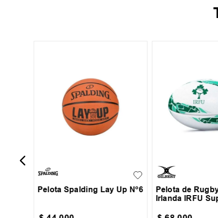
 5 1710
6
5
Pelota Spalding Lay Up Nº6
Pelota de Rugby
Irlanda IRFU Su
$
44
.
000
$
68
.
000