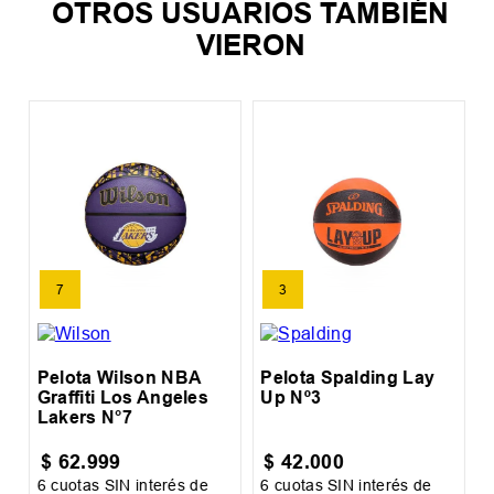
OTROS USUARIOS TAMBIÉN
VIERON
et
P
7
3
Pelota Wilson NBA
Pelota Spalding Lay
Graffiti Los Angeles
Up Nº3
Lakers N°7
$
62
.
999
$
42
.
000
6
cuotas SIN interés de
6
cuotas SIN interés de
6