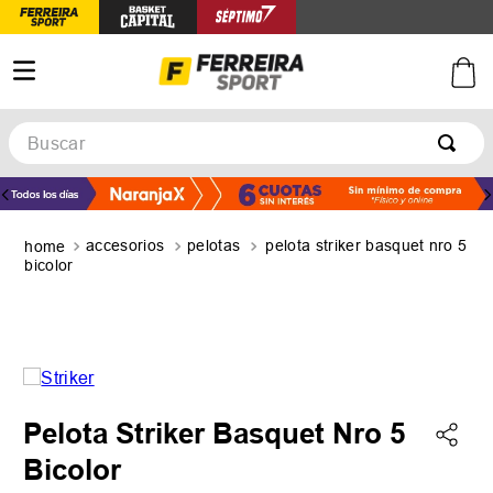
Buscar
TÉRMINOS MÁS BUSCADOS
1
.
botines
accesorios
pelotas
pelota striker basquet nro 5
2
.
zapatillas
bicolor
3
.
basquet
4
.
zapatillas mujer
5
.
zapatillas adidas
Pelota Striker Basquet Nro 5
Bicolor