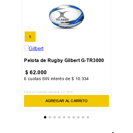
5
Pelota de Rugby Gilbert G-TR3000
$
62
.
000
6
cuotas SIN interés de
$
10
.
334
Precio sin impuestos nacionales:
$
51
.
239
,
67
AGREGAR AL CARRITO