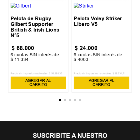
Pelota de Rugby
Pelota Voley Striker
Gilbert Supporter
Libero V5
British & Irish Lions
N°5
$
68
.
000
$
24
.
000
6
cuotas SIN interés de
6
cuotas SIN interés de
6
$
11
.
334
$
4000
$
Precio sin impuestos nacionales:
$
56
.
198
,
35
Precio sin impuestos nacionales:
$
19
.
834
,
71
Pr
AGREGAR AL
AGREGAR AL
CARRITO
CARRITO
SUSCRIBITE A NUESTRO