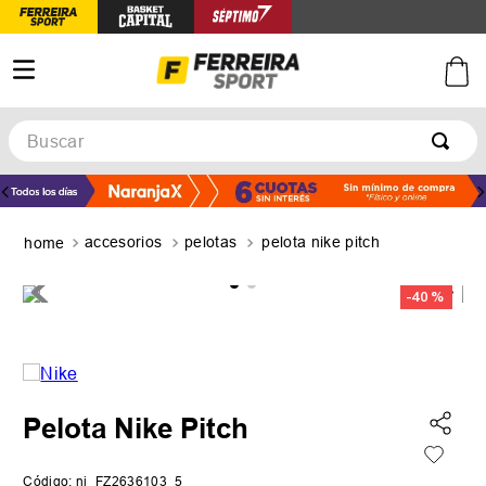
Buscar
TÉRMINOS MÁS BUSCADOS
1
.
botines
accesorios
pelotas
pelota nike pitch
2
.
zapatillas
3
.
basquet
-
40 %
4
.
zapatillas mujer
5
.
zapatillas adidas
Pelota Nike Pitch
Código
:
ni_FZ2636103_5