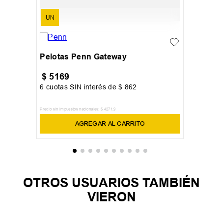
UN
Pelotas Penn Gateway
$
5169
6
cuotas SIN interés de
$
862
Precio sin impuestos nacionales:
$
4271
,
9
AGREGAR AL CARRITO
OTROS USUARIOS TAMBIÉN
VIERON