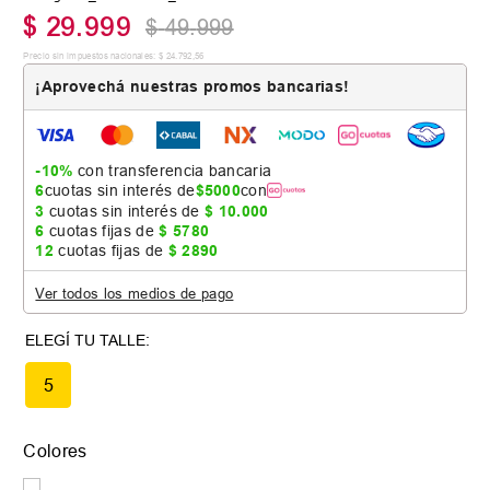
$
29
.
999
$
49
.
999
Precio sin impuestos nacionales:
$
24
.
792
,
56
¡Aprovechá nuestras promos bancarias!
-10%
con transferencia bancaria
6
cuotas sin interés de
$
5000
con
3
cuotas sin interés de
$
10
.
000
6
cuotas fijas de
$
5780
12
cuotas fijas de
$
2890
Ver todos los medios de pago
5
Colores