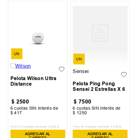
et
P
L
UN
UN
Sensei
Pelota Wilson Ultra
Pelota Ping Pong
Distance
Sensei 2 Estrellas X 6
$
2500
$
7500
6
cuotas SIN interés de
6
cuotas SIN interés de
6
$
417
$
1250
$
3
Precio sin impuestos nacionales:
$
2066
,
12
Precio sin impuestos nacionales:
$
6198
,
35
Pr
AGREGAR AL
AGREGAR AL
CARRITO
CARRITO