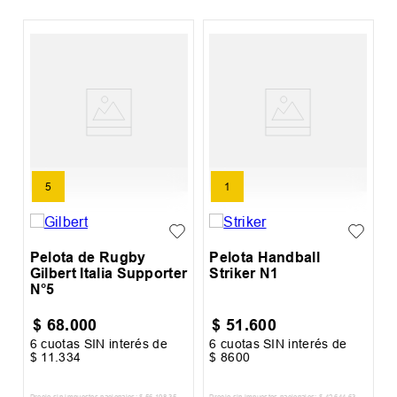
P
N
5
1
Pelota de Rugby
Pelota Handball
Gilbert Italia Supporter
Striker N1
N°5
$
68
.
000
$
51
.
600
6
cuotas SIN interés de
6
cuotas SIN interés de
6
$
11
.
334
$
8600
$