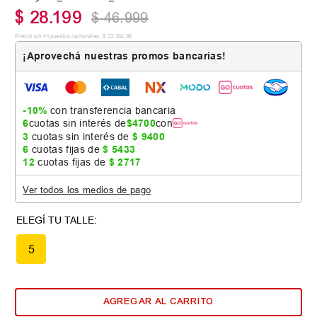
$
28
.
199
$
46
.
999
Precio sin impuestos nacionales:
$
23
.
304
,
96
¡Aprovechá nuestras promos bancarias!
-10%
con transferencia bancaria
6
cuotas sin interés de
$
4700
con
3
cuotas sin interés de
$
9400
6
cuotas fijas de
$
5433
12
cuotas fijas de
$
2717
Ver todos los medios de pago
5
AGREGAR AL CARRITO