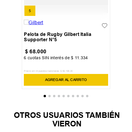
5
Pelota de Rugby Gilbert Italia
Supporter N°5
$
68
.
000
6
cuotas SIN interés de
$
11
.
334
Precio sin impuestos nacionales:
$
56
.
198
,
35
AGREGAR AL CARRITO
OTROS USUARIOS TAMBIÉN
VIERON