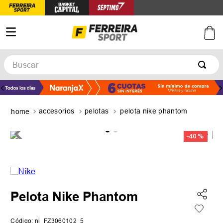
Buscar
TÉRMINOS MÁS BUSCADOS
1
.
botines
accesorios
pelotas
pelota nike phantom
2
.
zapatillas
3
.
basquet
-
40 %
4
.
zapatillas mujer
5
.
zapatillas adidas
Pelota Nike Phantom
Código
:
ni_FZ3060102_5