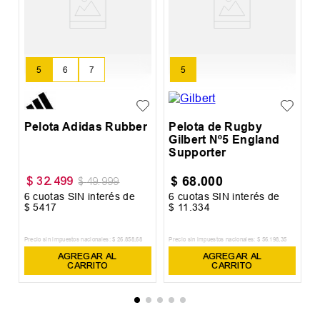
rd
P
B
5
6
7
5
Pelota Adidas Rubber
Pelota de Rugby
Gilbert Nº5 England
Supporter
$
68
.
000
$
32
.
499
$
49
.
999
6
cuotas SIN interés de
6
cuotas SIN interés de
6
$
5417
$
11
.
334
$
Precio sin impuestos nacionales:
$
26
.
858
,
68
Precio sin impuestos nacionales:
$
56
.
198
,
35
Pr
AGREGAR AL
AGREGAR AL
CARRITO
CARRITO