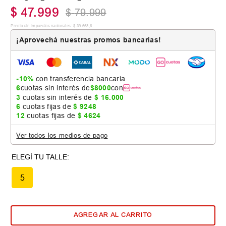
$
47
.
999
$
79
.
999
Precio sin impuestos nacionales:
$
39
.
668
,
6
¡Aprovechá nuestras promos bancarias!
-10%
con transferencia bancaria
6
cuotas sin interés de
$
8000
con
3
cuotas sin interés de
$
16
.
000
6
cuotas fijas de
$
9248
12
cuotas fijas de
$
4624
Ver todos los medios de pago
5
AGREGAR AL CARRITO