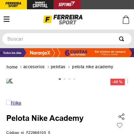
Buscar
TÉRMINOS MÁS BUSCADOS
1
.
botines
accesorios
pelotas
pelota nike academy
2
.
zapatillas
3
.
basquet
-
40 %
4
.
zapatillas mujer
5
.
zapatillas adidas
Pelota Nike Academy
Código
:
ni_FZ2966105_5