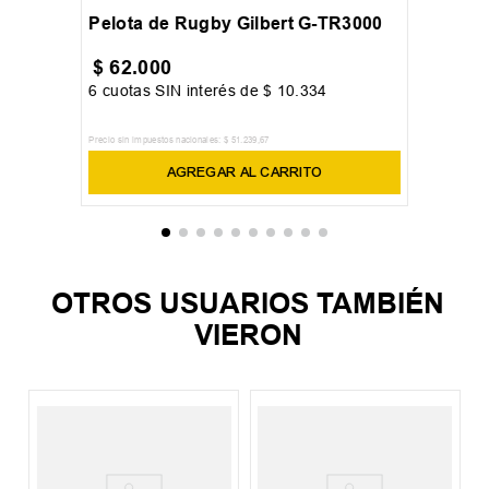
Pelota de Rugby Gilbert G-TR3000
$
62
.
000
6
cuotas SIN interés de
$
10
.
334
Precio sin impuestos nacionales:
$
51
.
239
,
67
AGREGAR AL CARRITO
OTROS USUARIOS TAMBIÉN
VIERON