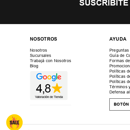
SUSCRIBITE
NOSOTROS
AYUDA
Nosotros
Preguntas
Sucursales
Guía de C
Trabajá con Nosotros
Formas de
Blog
Promocion
Políticas 
Políticas 
Políticas 
Términos 
Defensa a
BOTÓN 