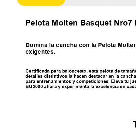
Pelota Molten Basquet Nro7
Domina la cancha con la Pelota Molte
exigentes.
Certificada para baloncesto, esta pelota de tamañ
detalles distintivos la hacen destacar en la canc
para entrenamientos y competiciones. Eleva tu jue
BG2000 ahora y experimenta la excelencia en cada