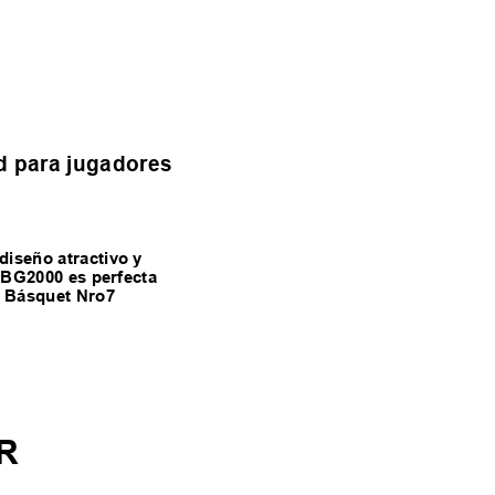
d para jugadores
diseño atractivo y
7 BG2000 es perfecta
en Básquet Nro7
R