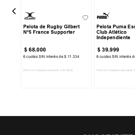
5
5
Pelota de Rugby Gilbert
Pelota Puma Ess
Nº5 France Supporter
Club Atlético
Independiente
$
68
.
000
$
39
.
999
240
6
cuotas SIN interés de
$
11
.
334
6
cuotas SIN interés 
Precio sin impuestos nacionales:
$
56
.
198
,
35
Precio sin impuestos nacionales:
$
TO
AGREGAR AL CARRITO
AGREGAR AL 