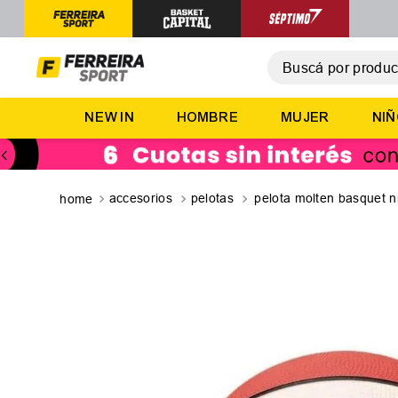
Buscá por producto,
T
NEW IN
HOMBRE
MUJER
NI
1
.
2
.
3
.
accesorios
pelotas
pelota molten basquet 
4
.
5
.