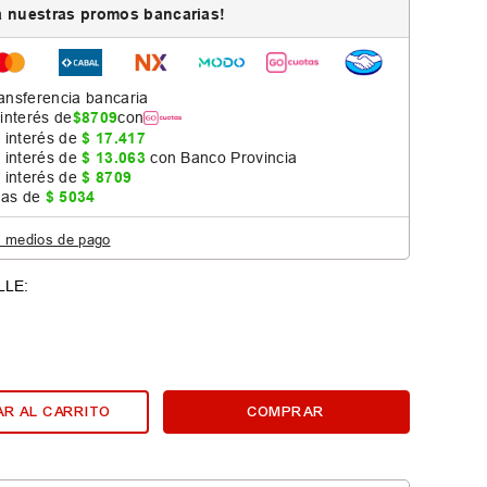
 nuestras promos bancarias!
ansferencia bancaria
 interés de
$
8709
con
 interés de
$
17
.
417
 interés de
$
13
.
063
con Banco Provincia
 interés de
$
8709
jas de
$
5034
s medios de pago
R AL CARRITO
COMPRAR