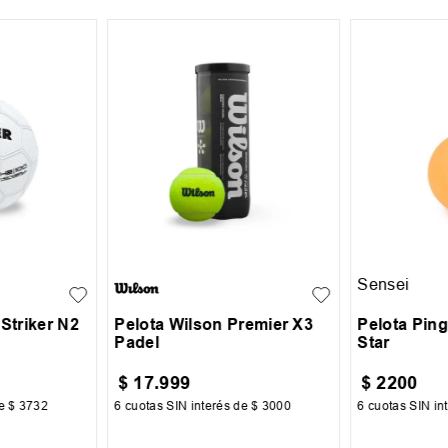
UN
UN
Sensei
Striker N2
Pelota Wilson Premier X3
Pelota Pin
Padel
Star
$
17
.
999
$
2200
de
$
3732
6
cuotas SIN interés de
$
3000
6
cuotas SIN in