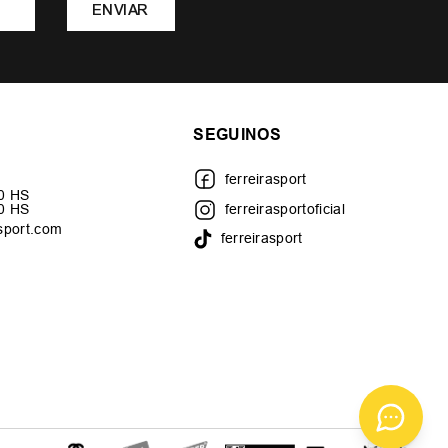
ENVIAR
SEGUINOS
ferreirasport
30 HS
00 HS
ferreirasportoficial
sport.com
ferreirasport