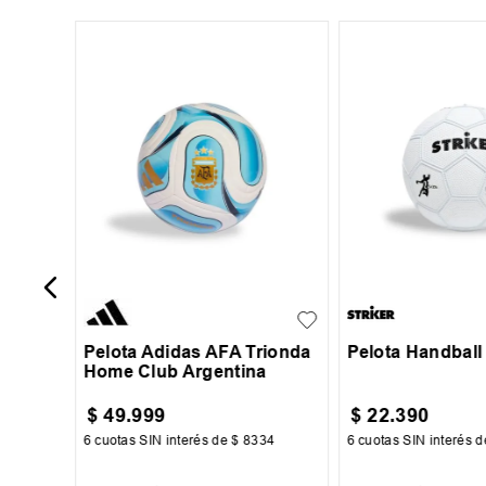
et
5
2
Pelota Adidas AFA Trionda
Pelota Handball 
Home Club Argentina
$
49
.
999
$
22
.
390
09
6
cuotas SIN interés de
$
8334
6
cuotas SIN interés 