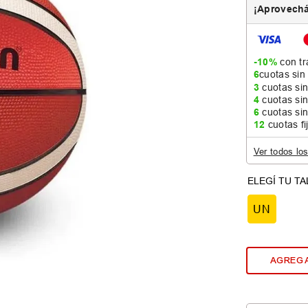
¡Aprovechá
-10%
con tr
6
cuotas sin
3
cuotas sin
4
cuotas sin
6
cuotas sin
12
cuotas fi
Ver todos lo
UN
AGREGA