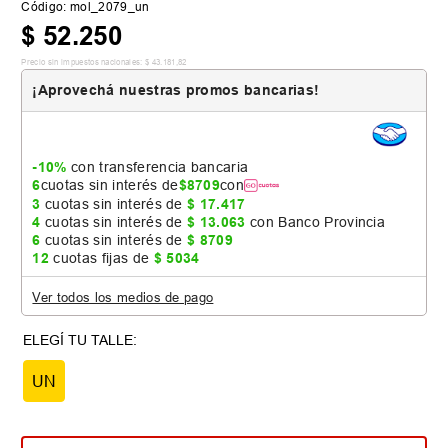
Código
:
mol_2079_un
$
52
.
250
Precio sin impuestos nacionales:
$
43
.
181
,
82
¡Aprovechá nuestras promos bancarias!
-10%
con transferencia bancaria
6
cuotas sin interés de
$
8709
con
3
cuotas sin interés de
$
17
.
417
4
cuotas sin interés de
$
13
.
063
con Banco Provincia
6
cuotas sin interés de
$
8709
12
cuotas fijas de
$
5034
Ver todos los medios de pago
UN