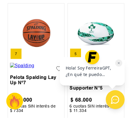
B
M
7
5
Pelota Spalding Lay
Pelota de Rugby
Up Nº7
Gilbert Irlanda IRFU
Supporter N°5
$
44
.
000
$
68
.
000
6
cuotas SIN interés de
6
cuotas SIN interés de
6
$
7334
$
11
.
334
$
Precio sin impuestos nacionales:
$
36
.
363
,
64
Precio sin impuestos nacionales:
$
56
.
198
,
35
Pr
AGREGAR AL
AGREGAR AL