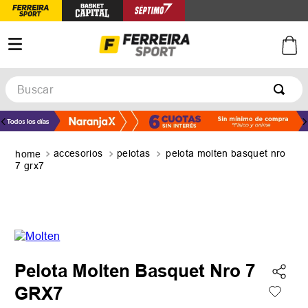
Buscar
TÉRMINOS MÁS BUSCADOS
1
.
botines
accesorios
pelotas
pelota molten basquet nro
2
.
zapatillas
7 grx7
3
.
basquet
4
.
zapatillas mujer
5
.
zapatillas adidas
Pelota Molten Basquet Nro 7
GRX7