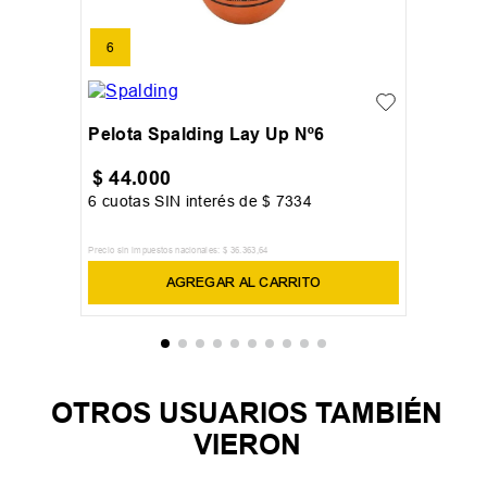
6
Pelota Spalding Lay Up Nº6
$
44
.
000
6
cuotas SIN interés de
$
7334
Precio sin impuestos nacionales:
$
36
.
363
,
64
AGREGAR AL CARRITO
OTROS USUARIOS TAMBIÉN
VIERON