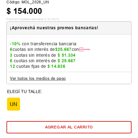
Código
:
MOL_2026_UN
$
154
.
000
Precio sin impuestos nacionales:
$
127
.
272
,
73
¡Aprovechá nuestras promos bancarias!
-10%
con transferencia bancaria
6
cuotas sin interés de
$
25
.
667
con
3
cuotas sin interés de
$
51
.
334
6
cuotas sin interés de
$
25
.
667
12
cuotas fijas de
$
14
.
836
Ver todos los medios de pago
UN
AGREGAR AL CARRITO