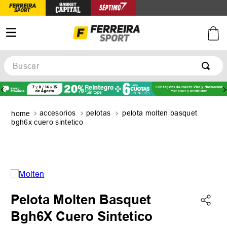
Buscar
TÉRMINOS MÁS BUSCADOS
1
.
botines
accesorios
pelotas
pelota molten basquet
2
.
zapatillas
bgh6x cuero sintetico
3
.
basquet
4
.
zapatillas mujer
5
.
zapatillas adidas
Pelota Molten Basquet
Bgh6X Cuero Sintetico