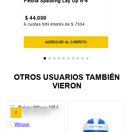
6
Pelota Spalding Lay Up Nº6
$
44
.
000
6
cuotas SIN interés de
$
7334
Precio sin impuestos nacionales:
$
36
.
363
,
64
AGREGAR AL CARRITO