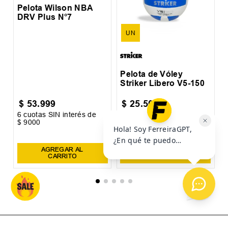
OTROS USUARIOS TAMBIÉN
VIERON
P
N
UN
7
Pelota de Vóley
Pelota Wilson NBA
Striker Libero V5-150
DRV Plus N°7