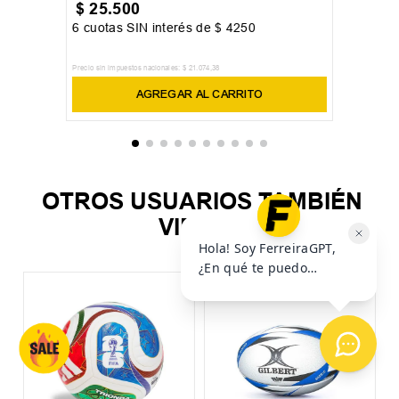
$
25
.
500
6
cuotas SIN interés de
$
4250
Precio sin impuestos nacionales:
$
21
.
074
,
38
AGREGAR AL CARRITO
OTROS USUARIOS TAMBIÉN
VIERON
P
U