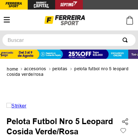
Buscar
TÉRMINOS MÁS BUSCADOS
1
.
botines
accesorios
pelotas
pelota futbol nro 5 leopard
2
.
basquet
cosida verde/rosa
3
.
zapatillas mujer
4
.
zapatillas adidas
5
.
medias
Pelota Futbol Nro 5 Leopard
Cosida Verde/Rosa