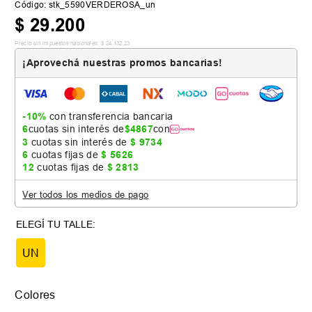
Código
:
stk_5590VERDEROSA_un
$
29
.
200
Precio sin impuestos nacionales:
$
24
.
132
,
23
¡Aprovechá nuestras promos bancarias!
-10%
con transferencia bancaria
6
cuotas sin interés de
$
4867
con
3
cuotas sin interés de
$
9734
6
cuotas fijas de
$
5626
12
cuotas fijas de
$
2813
Ver todos los medios de pago
UN
Colores