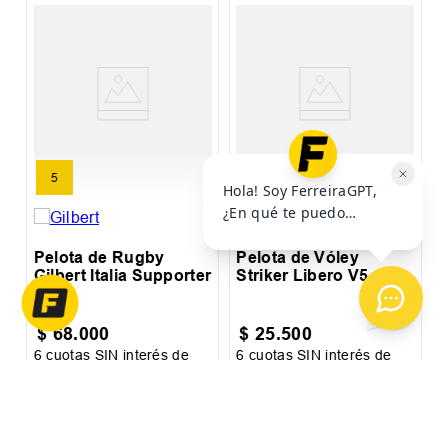
et
P
A
5
UN
Pelota de Rugby
Pelota de Vóley
Gilbert Italia Supporter
Striker Libero V5-150
N°5
$
68
.
000
$
25
.
500
6
cuotas SIN interés de
6
cuotas SIN interés de
6
$
11
.
334
$
4250
$
Precio sin impuestos nacionales:
$
56
.
198
,
35
Precio sin impuestos nacionales:
$
21
.
074
,
38
Pr
AGREGAR AL
AGREGAR AL