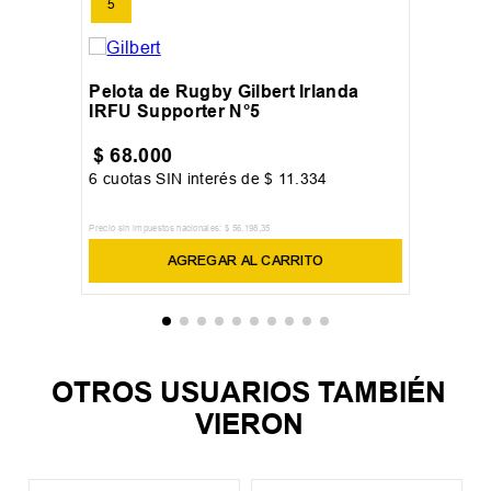
5
Pelota de Rugby Gilbert Irlanda
IRFU Supporter N°5
$
68
.
000
6
cuotas SIN interés de
$
11
.
334
Precio sin impuestos nacionales:
$
56
.
198
,
35
AGREGAR AL CARRITO
OTROS USUARIOS TAMBIÉN
VIERON