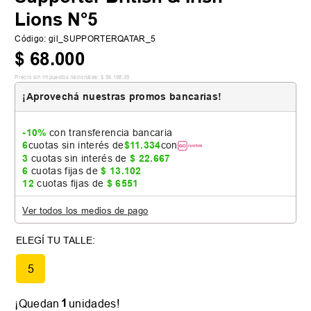
Lions N°5
Código
:
gil_SUPPORTERQATAR_5
$
68
.
000
Precio sin impuestos nacionales:
$
56
.
198
,
35
¡Aprovechá nuestras promos bancarias!
-10%
con transferencia bancaria
6
cuotas sin interés de
$
11
.
334
con
3
cuotas sin interés de
$
22
.
667
6
cuotas fijas de
$
13
.
102
12
cuotas fijas de
$
6551
Ver todos los medios de pago
5
1
¡Quedan
unidades!