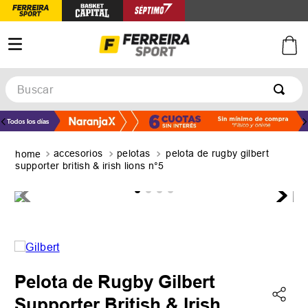
Buscar
TÉRMINOS MÁS BUSCADOS
1
.
botines
accesorios
pelotas
pelota de rugby gilbert
2
.
basquet
supporter british & irish lions n°5
3
.
zapatillas mujer
4
.
zapatillas adidas
5
.
medias
Pelota de Rugby Gilbert
Supporter British & Irish