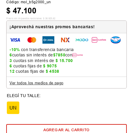
Código
:
mol_b5g2000_un
$
47
.
100
Precio sin impuestos nacionales:
$
38
.
925
,
62
¡Aprovechá nuestras promos bancarias!
-10%
con transferencia bancaria
6
cuotas sin interés de
$
7850
con
3
cuotas sin interés de
$
15
.
700
6
cuotas fijas de
$
9075
12
cuotas fijas de
$
4538
Ver todos los medios de pago
UN
AGREGAR AL CARRITO