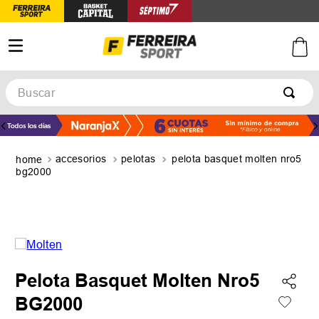
Buscar
TÉRMINOS MÁS BUSCADOS
1
.
botines
accesorios
pelotas
pelota basquet molten nro5
2
.
zapatillas
bg2000
3
.
basquet
4
.
zapatillas mujer
5
.
zapatillas adidas
Pelota Basquet Molten Nro5
BG2000