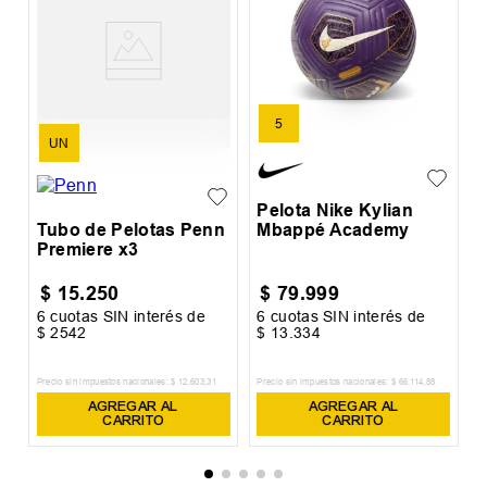
S
rd
P
S
5
UN
Pelota Nike Kylian
Tubo de Pelotas Penn
Mbappé Academy
Premiere x3
$
15
.
250
$
79
.
999
6
cuotas SIN interés de
6
cuotas SIN interés de
6
$
2542
$
13
.
334
$
Precio sin impuestos nacionales:
$
12
.
603
,
31
Precio sin impuestos nacionales:
$
66
.
114
,
88
Pr
AGREGAR AL
AGREGAR AL
CARRITO
CARRITO