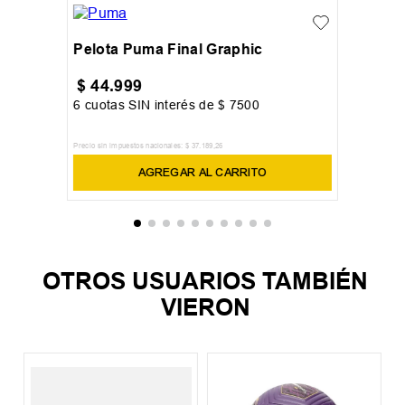
Pelota Puma Final Graphic
$
44
.
999
6
cuotas SIN interés de
$
7500
Precio sin impuestos nacionales:
$
37
.
189
,
26
AGREGAR AL CARRITO
OTROS USUARIOS TAMBIÉN
VIERON