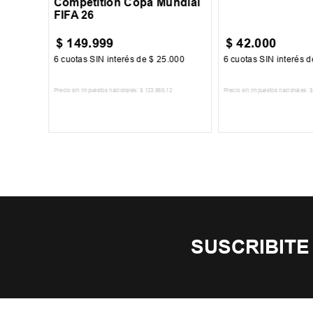
Competition Copa Mundial
FIFA 26
$
149
.
999
$
42
.
000
500
6
cuotas SIN interés de
$
25
.
000
6
cuotas SIN interés 
Precio sin impuestos nacionales:
$
123
.
966
,
12
Precio sin impuestos nacionales:
$
TO
AGREGAR AL CARRITO
AGREGAR AL 
SUSCRIBITE