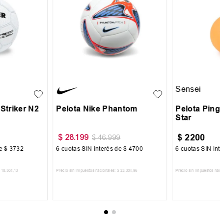
UN
UN
Sensei
Striker N2
Pelota Nike Phantom
Pelota Pin
Star
$
2200
$
28
.
199
$
46
.
999
de
$
3732
6
cuotas SIN interés de
$
4700
6
cuotas SIN in
18
.
504
,
13
Precio sin impuestos nacionales:
$
23
.
304
,
96
Precio sin impuestos na
CARRITO
AGREGAR AL CARRITO
AGREGA