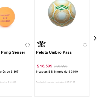
Pelota
3100
UN
g Pong Sensei
Pelota Umbro Pass
$
18
.
599
$
45
.
5
$
30
.
990
terés de
$
367
6
cuotas SIN interés de
$
3100
6
cuotas 
cionales:
$
1818
,
18
Precio sin impuestos nacionales:
$
15
.
371
,
07
Precio sin im
R AL CARRITO
AGREGAR AL CARRITO
A