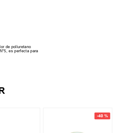
ior de poliuretano
N°5, es perfecta para
R
5
-
40 %