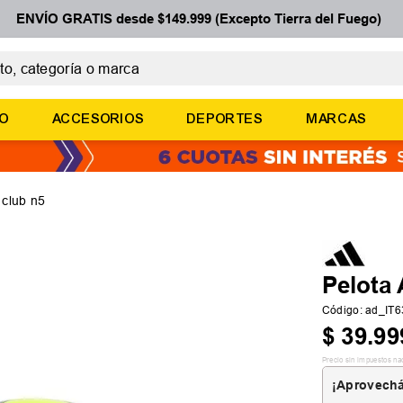
ENVÍO GRATIS desde $149.999 (Excepto Tierra del Fuego)
 categoría o marca
ÉRMINOS MÁS BUSCADOS
ÑO
ACCESORIOS
DEPORTES
MARCAS
botines
basquet
zapatillas mujer
 club n5
zapatillas adidas
medias
Pelota 
Código
:
ad_IT6
$
39
.
99
Precio sin impuestos na
¡Aprovechá