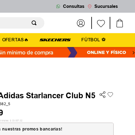
Consultas
Sucursales
OFERTAS🔥
FÚTBOL ⚽
Adidas Starlancer Club N5
382_5
9
cionales:
$
33
.
057
,
02
 nuestras promos bancarias!