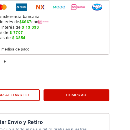
ansferencia bancaria
 interés de
$
6667
con
 interés de
$
13
.
333
as de
$
7707
jas de
$
3854
s medios de pago
R AL CARRITO
COMPRAR
lar Envío y Retiro
icilio a todo el país y retiro gratis en nuestras