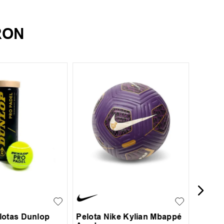
RON
3
Pelota
5
lotas Dunlop
Pelota Nike Kylian Mbappé