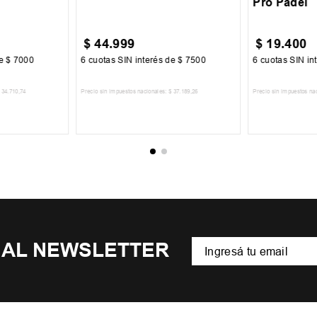
Pro Padel
$
44
.
999
$
19
.
400
de
$
7000
6
cuotas SIN interés de
$
7500
6
cuotas SIN in
34
.
710
,
74
Precio sin impuestos nacionales:
$
37
.
189
,
26
Precio sin impuestos na
CARRITO
AGREGAR AL CARRITO
AGREGA
 AL NEWSLETTER