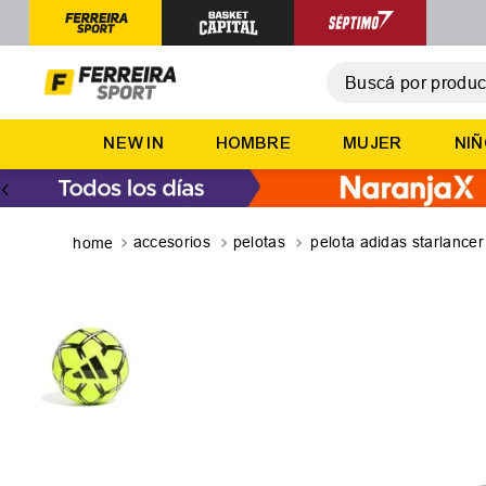
Buscá por producto,
T
NEW IN
HOMBRE
MUJER
NI
1
.
2
.
3
.
accesorios
pelotas
pelota adidas starlancer
4
.
5
.