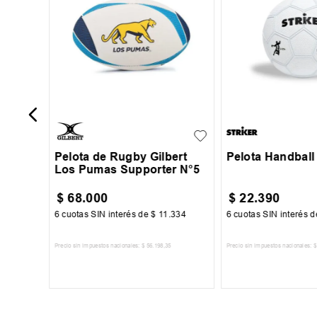
et Nro
5
2
Pelota de Rugby Gilbert
Pelota Handball 
Los Pumas Supporter N°5
$
68
.
000
$
22
.
390
00
6
cuotas SIN interés de
$
11
.
334
6
cuotas SIN interés 
Precio sin impuestos nacionales:
$
56
.
198
,
35
Precio sin impuestos nacionales:
$
TO
AGREGAR AL CARRITO
AGREGAR AL 