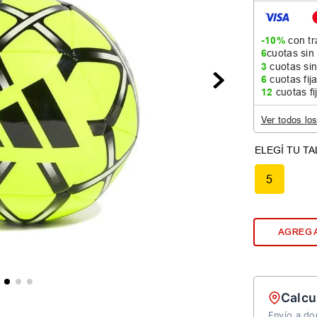
-10%
con tr
6
cuotas sin
3
cuotas sin
6
cuotas fij
12
cuotas fi
Ver todos lo
5
AGREGA
Calcu
Envío a dom