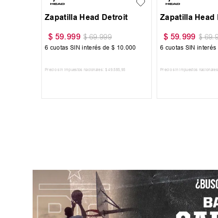
Zapatilla Topper Segovia
$
64
.
999
$
74
.
900
$
64
.
999
$
74
.
900
6
cuotas SIN interés de
$
10
.
834
6
cuotas SIN interés de
$
10
.
834
Precio sin impuestos nacionales:
$
53
.
718
,
18
AGREGAR AL CARRITO
AGREGAR AL CARRITO