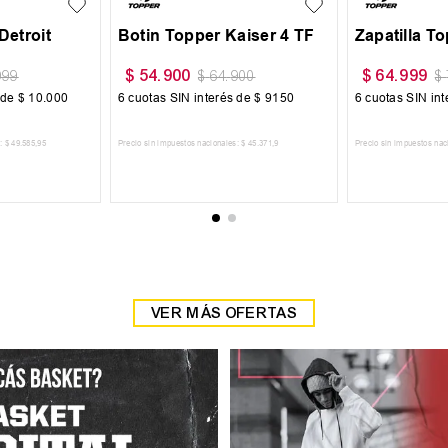
$
75
.
999
$
169
.
999
$
94
.
999
$
189
.
999
6
cuotas SIN interés de
$
12
.
667
6
cuotas SIN interés de
$
28
.
33
AGREGAR AL CARRITO
AGREGAR AL CARRITO
VER MÁS OFERTAS