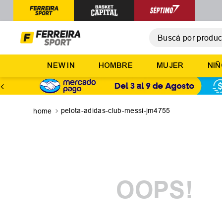
Buscá por producto,
T
NEW IN
HOMBRE
MUJER
NI
1
.
2
.
3
.
pelota-adidas-club-messi-jm4755
4
.
5
.
OOPS!