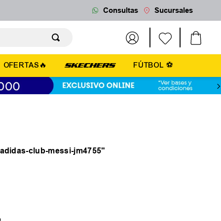
Consultas
Sucursales
OFERTAS🔥
FÚTBOL ⚽
-adidas-club-messi-jm4755
"
o