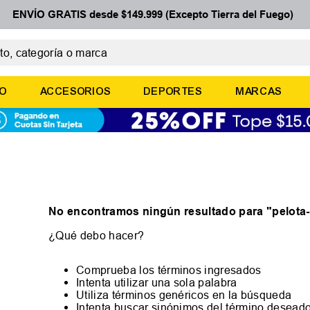
ENVÍO GRATIS desde $149.999 (Excepto Tierra del Fuego)
 categoría o marca
ÉRMINOS MÁS BUSCADOS
ÑO
ACCESORIOS
DEPORTES
MARCAS
botines
zapatillas
basquet
zapatillas mujer
zapatillas adidas
No encontramos ningún resultado para "
pelota
¿Qué debo hacer?
Comprueba los términos ingresados
Intenta utilizar una sola palabra
Utiliza términos genéricos en la búsqueda
Intenta buscar sinónimos del término desead