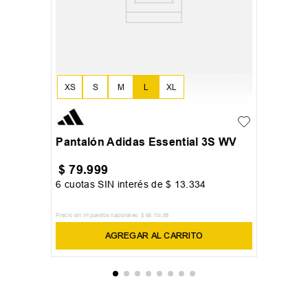
XS
S
M
L
XL
Pantalón Adidas Essential 3S WV
$
79
.
999
6
cuotas SIN interés de
$
13
.
334
Precio sin impuestos nacionales:
$
66
.
114
,
88
AGREGAR AL CARRITO