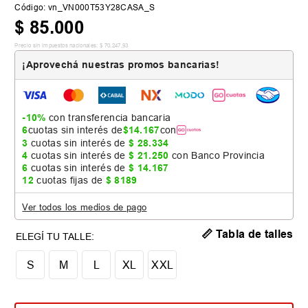
Código
:
vn_VN000T53Y28CASA_S
$
85
.
000
Precio sin impuestos nacionales:
$
70
.
247
,
93
¡Aprovechá nuestras promos bancarias!
-10%
con transferencia bancaria
6
cuotas sin interés de
$
14
.
167
con
3
cuotas sin interés de
$
28
.
334
4
cuotas sin interés de
$
21
.
250
con Banco Provincia
6
cuotas sin interés de
$
14
.
167
12
cuotas fijas de
$
8189
Ver todos los medios de pago
📏 Tabla de talles
S
M
L
XL
XXL