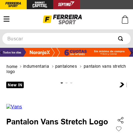
Buscar
TÉRMINOS MÁS BUSCADOS
1
.
botines
indumentaria
pantalones
pantalon vans stretch
2
.
zapatillas
logo
3
.
basquet
New IN
4
.
zapatillas mujer
5
.
zapatillas adidas
Pantalon Vans Stretch Logo