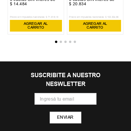
$
14
.
484
$
20
.
834
$
Precio sin impuestos nacionales:
$
71
.
818
,
18
Precio sin impuestos nacionales:
$
103
.
304
,
96
Pr
AGREGAR AL
AGREGAR AL
CARRITO
CARRITO
SUSCRIBITE A NUESTRO
NESWLETTER
ENVIAR