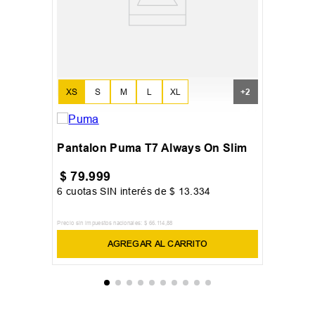
XS
S
M
L
XL
+
2
Pantalon Puma T7 Always On Slim
$
79
.
999
6
cuotas SIN interés de
$
13
.
334
Precio sin impuestos nacionales:
$
66
.
114
,
88
AGREGAR AL CARRITO