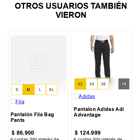
OTROS USUARIOS TAMBIÉN
VIERON
%
P
S
F
+
1
32
34
36
S
M
L
XL
38
Pantalon Adidas Adi
Pantalón Fila Bag
Advantage
Pants
$
86
.
900
$
124
.
999
6
cuotas SIN interés de
6
cuotas SIN interés de
6