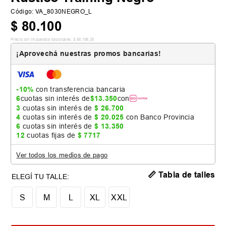
Código
:
VA_8030NEGRO_L
$
80
.
100
Precio sin impuestos nacionales:
$
66
.
198
,
35
¡Aprovechá nuestras promos bancarias!
-10%
con transferencia bancaria
6
cuotas sin interés de
$
13
.
350
con
3
cuotas sin interés de
$
26
.
700
4
cuotas sin interés de
$
20
.
025
con Banco Provincia
6
cuotas sin interés de
$
13
.
350
12
cuotas fijas de
$
7717
Ver todos los medios de pago
📏 Tabla de talles
S
M
L
XL
XXL