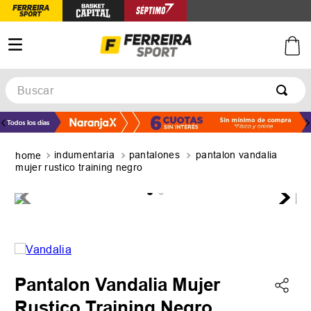
Buscar
TÉRMINOS MÁS BUSCADOS
1
.
botines
indumentaria
pantalones
pantalon vandalia
2
.
zapatillas
mujer rustico training negro
3
.
basquet
4
.
zapatillas mujer
5
.
zapatillas adidas
Pantalon Vandalia Mujer
Rustico Training Negro