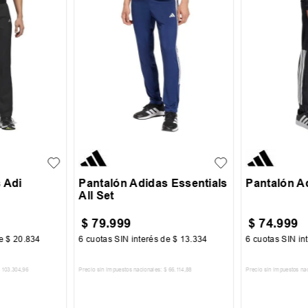
38
XS
S
M
L
XL
S
M
 Adi
Pantalón Adidas Essentials
Pantalón A
All Set
$
79
.
999
$
74
.
999
de
$
20
.
834
6
cuotas SIN interés de
$
13
.
334
6
cuotas SIN in
103
.
304
,
96
Precio sin impuestos nacionales:
$
66
.
114
,
88
Precio sin impuestos na
CARRITO
AGREGAR AL CARRITO
AGREGA