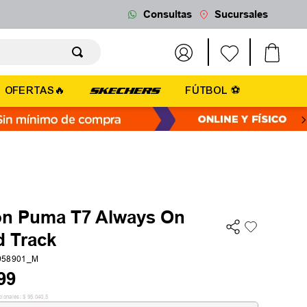
Consultas
Sucursales
OFERTAS🔥
FÚTBOL ⚽
ón Puma T7 Always On
d Track
958901_M
99
cionales:
$
95
.
040
,
5