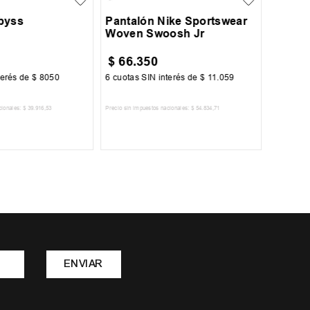
byss
Pantalón Nike Sportswear
Woven Swoosh Jr
$
66
.
350
$
149
terés de
$
8050
6
cuotas SIN interés de
$
11
.
059
6
cuotas 
cionales:
$
39
.
916
,
53
Precio sin impuestos nacionales:
$
54
.
834
,
71
Precio sin im
R AL CARRITO
AGREGAR AL CARRITO
A
ENVIAR