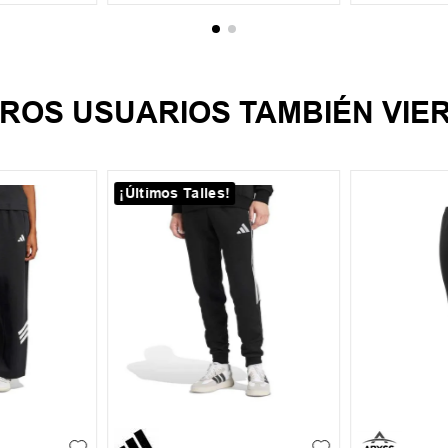
ROS USUARIOS TAMBIÉN VIE
¡Últimos Talles!
S
M
L
XL
S
M
L
XL
XXL
XXL
XXXL