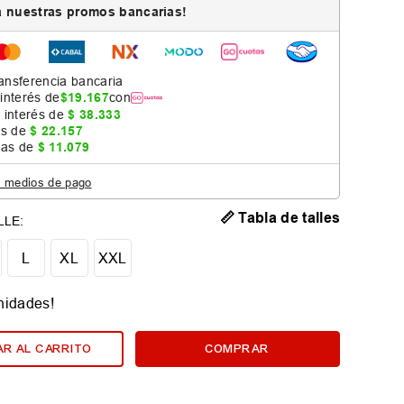
 nuestras promos bancarias!
ansferencia bancaria
 interés de
$
19
.
167
con
 interés de
$
38
.
333
as de
$
22
.
157
jas de
$
11
.
079
s medios de pago
📏 Tabla de talles
L
XL
XXL
nidades!
R AL CARRITO
COMPRAR