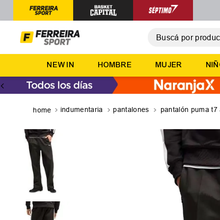
Buscá por producto,
T
NEW IN
HOMBRE
MUJER
NI
1
.
2
.
3
.
indumentaria
pantalones
pantalón puma t7 
4
.
5
.