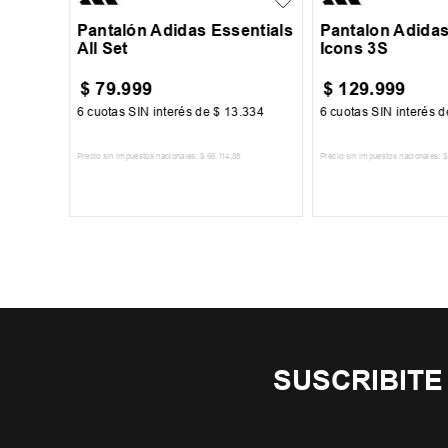
Pantalón Adidas Essentials
Pantalon Adidas
All Set
Icons 3S
$
79
.
999
$
129
.
999
00
6
cuotas SIN interés de
$
13
.
334
6
cuotas SIN interés 
Precio sin impuestos nacionales:
$
66
.
114
,
88
Precio sin impuestos nacionales:
$
TO
AGREGAR AL CARRITO
AGREGAR AL 
SUSCRIBITE