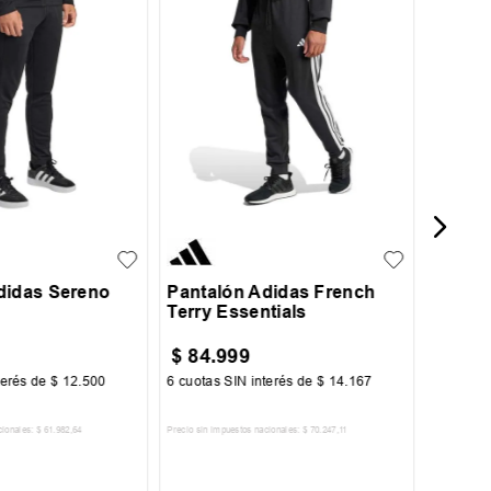
XXL
Pantal
Ultima
L
XL
XXL
S
M
L
XL
XXL
didas Sereno
Pantalón Adidas French
Terry Essentials
$
84
.
999
$
149
terés de
$
12
.
500
6
cuotas SIN interés de
$
14
.
167
6
cuotas 
cionales:
$
61
.
982
,
64
Precio sin impuestos nacionales:
$
70
.
247
,
11
Precio sin im
R AL CARRITO
AGREGAR AL CARRITO
A