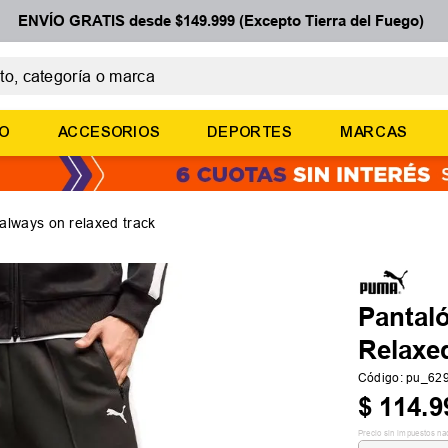
ENVÍO GRATIS desde $149.999 (Excepto Tierra del Fuego)
 categoría o marca
ÉRMINOS MÁS BUSCADOS
ÑO
ACCESORIOS
DEPORTES
MARCAS
botines
zapatillas
basquet
always on relaxed track
zapatillas mujer
zapatillas adidas
Pantal
Relaxe
Código
:
pu_62
$
114
.
9
Precio sin impuestos na