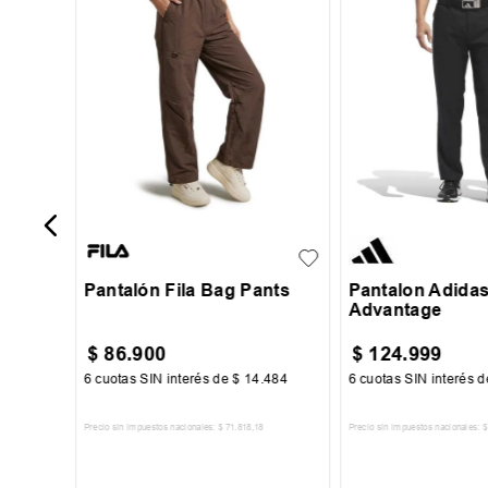
re
o
S
M
L
XL
32
34
36
Pantalón Fila Bag Pants
Pantalon Adidas
Advantage
$
86
.
900
$
124
.
999
6
cuotas SIN interés de
$
14
.
484
6
cuotas SIN interés 
Precio sin impuestos nacionales:
$
71
.
818
,
18
Precio sin impuestos nacionales:
$
AGREGAR AL CARRITO
AGREGAR AL 