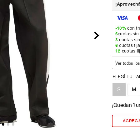
¡Aprovechá
-10%
con tr
6
cuotas sin
3
cuotas sin
6
cuotas fij
12
cuotas fi
Ver todos lo
S
M
1
¡Quedan
u
AGREGA