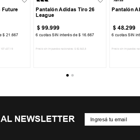
 Future
Pantalón Adidas Tiro 26
Pantalón A
League
$
99
.
999
$
48
.
299
de
$
21
.
667
6
cuotas SIN interés de
$
16
.
667
6
cuotas SIN in
107
.
437
,
19
Precio sin impuestos nacionales:
$
82
.
643
,
8
Precio sin impuestos na
CARRITO
AGREGAR AL CARRITO
AGREGA
 AL NEWSLETTER