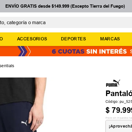
ENVÍO GRATIS desde $149.999 (Excepto Tierra del Fuego)
 categoría o marca
ÉRMINOS MÁS BUSCADOS
ÑO
ACCESORIOS
DEPORTES
MARCAS
botines
zapatillas
basquet
entials
zapatillas mujer
zapatillas adidas
Pantal
Código
:
pu_52
$
79
.
99
Precio sin impuestos na
¡Aprovechá