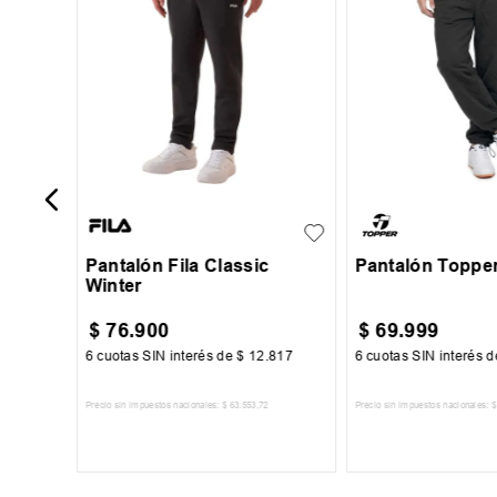
ico
S
M
L
XL
S
M
L
Pantalón Fila Classic
Pantalón Toppe
Winter
$
76
.
900
$
69
.
999
67
6
cuotas SIN interés de
$
12
.
817
6
cuotas SIN interés 
Precio sin impuestos nacionales:
$
63
.
553
,
72
Precio sin impuestos nacionales:
$
TO
AGREGAR AL CARRITO
AGREGAR AL 