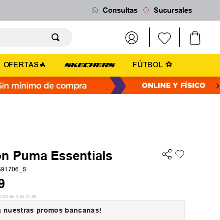
Consultas
Sucursales
OFERTAS🔥
FÚTBOL ⚽
ón Puma Essentials
591706_S
9
cionales:
$
66
.
114
,
88
 nuestras promos bancarias!