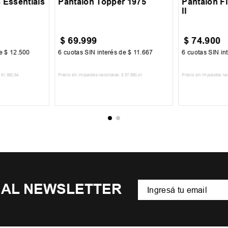
 Essentials
Pantalón Topper 1975
Pantalón F
II
$
69
.
999
$
74
.
900
de
$
12
.
500
6
cuotas SIN interés de
$
11
.
667
6
cuotas SIN in
61
.
982
,
64
Precio sin impuestos nacionales:
$
57
.
850
,
41
Precio sin impuestos na
CARRITO
AGREGAR AL CARRITO
AGREGA
 AL NEWSLETTER