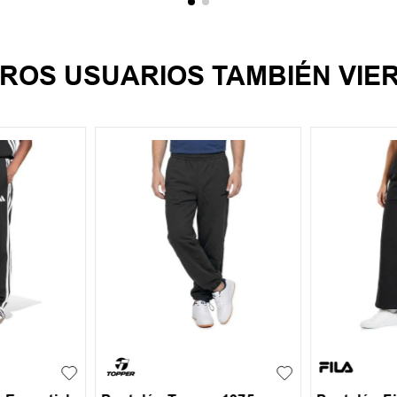
ROS USUARIOS TAMBIÉN VIE
L
S
M
L
XL
S
M
+
1