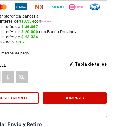
ansferencia bancaria
 interés de
$
13
.
334
con
 interés de
$
26
.
667
 interés de
$
20
.
000
con Banco Provincia
 interés de
$
13
.
334
jas de
$
7707
s medios de pago
📏 Tabla de talles
L
XL
R AL CARRITO
COMPRAR
lar Envío y Retiro