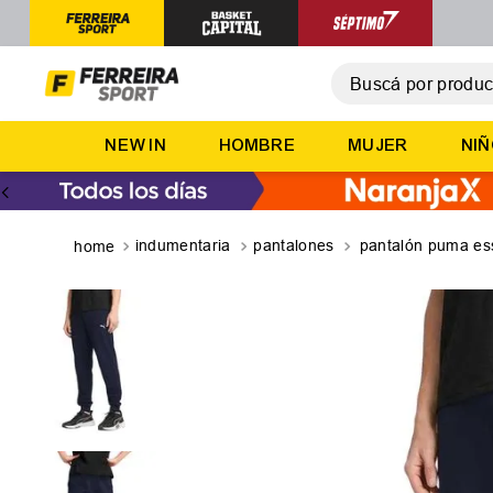
Buscá por producto,
T
NEW IN
HOMBRE
MUJER
NI
1
.
2
.
3
.
indumentaria
pantalones
pantalón puma ess
4
.
5
.