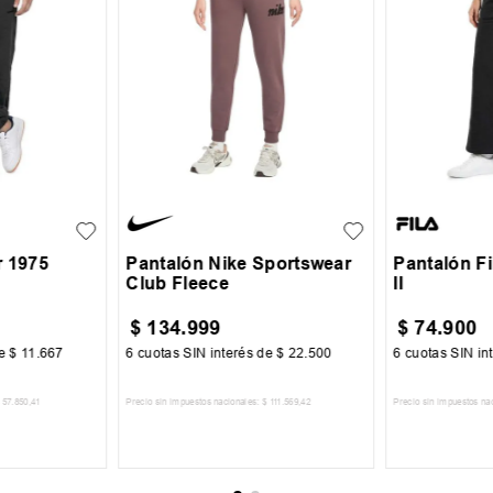
XL
XS
S
M
L
S
M
r 1975
Pantalón Nike Sportswear
Pantalón F
Club Fleece
II
$
134
.
999
$
74
.
900
de
$
11
.
667
6
cuotas SIN interés de
$
22
.
500
6
cuotas SIN in
57
.
850
,
41
Precio sin impuestos nacionales:
$
111
.
569
,
42
Precio sin impuestos na
CARRITO
AGREGAR AL CARRITO
AGREGA