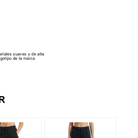
riales suaves y de alta
ogotipo de la marca
R
S
XXL