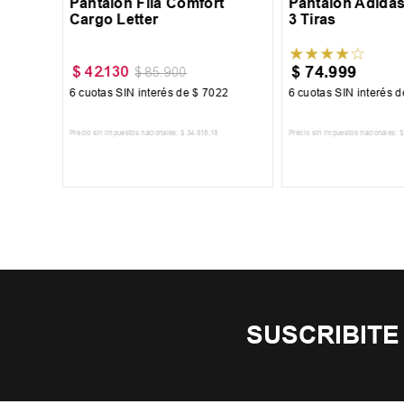
Pantalón Fila Comfort
Pantalon Adidas
Cargo Letter
3 Tiras
★
★
★
★
☆
$
74
.
999
$
42
.
130
$
85
.
900
500
6
cuotas SIN interés de
$
7022
6
cuotas SIN interés 
5
Precio sin impuestos nacionales:
$
34
.
818
,
18
Precio sin impuestos nacionales:
$
TO
AGREGAR AL CARRITO
AGREGAR AL 
SUSCRIBITE