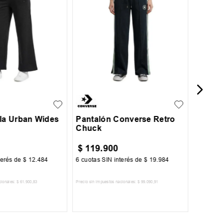
Pantal
y Bols
L
XL
S
M
L
XL
ila Urban Wides
Pantalón Converse Retro
Chuck
$
119
.
900
$
57
.
terés de
$
12
.
484
6
cuotas SIN interés de
$
19
.
984
6
cuotas 
cionales:
$
61
.
900
,
83
Precio sin impuestos nacionales:
$
99
.
090
,
91
Precio sin im
R AL CARRITO
AGREGAR AL CARRITO
A