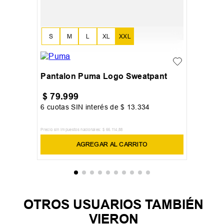
S
M
L
XL
XXL
Pantalon Puma Logo Sweatpant
$
79
.
999
6
cuotas SIN interés de
$
13
.
334
Precio sin impuestos nacionales:
$
66
.
114
,
88
AGREGAR AL CARRITO
OTROS USUARIOS TAMBIÉN
VIERON