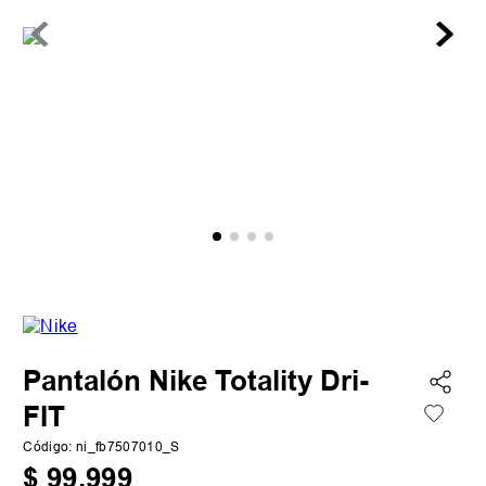
Pantalón Nike Totality Dri-
FIT
Código
:
ni_fb7507010_S
$
99
.
999