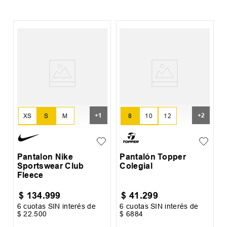
%
P
S
+
1
+
2
XS
S
M
8
10
12
L
XL
14
16
Pantalon Nike
Pantalón Topper
Sportswear Club
Colegial
Fleece
$
134
.
999
$
41
.
299
6
cuotas SIN interés de
6
cuotas SIN interés de
6
$
22
.
500
$
6884
$