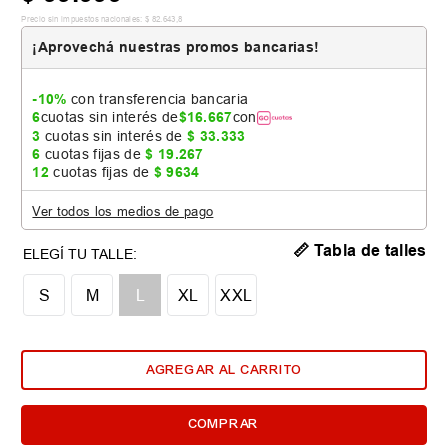
Precio sin impuestos nacionales:
$
82
.
643
,
8
¡Aprovechá nuestras promos bancarias!
-10%
con transferencia bancaria
6
cuotas sin interés de
$
16
.
667
con
3
cuotas sin interés de
$
33
.
333
6
cuotas fijas de
$
19
.
267
12
cuotas fijas de
$
9634
Ver todos los medios de pago
📏 Tabla de talles
S
M
L
XL
XXL
AGREGAR AL CARRITO
COMPRAR