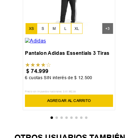
XS
S
M
L
XL
+
3
XXL
Pantalon Adidas Essentials 3 Tiras
★
★
★
★
☆
$
74
.
999
6
cuotas SIN interés de
$
12
.
500
Precio sin impuestos nacionales:
$
61
.
982
,
64
AGREGAR AL CARRITO
OTROS USUARIOS TAMBIÉN