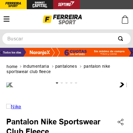
Buscar
TÉRMINOS MÁS BUSCADOS
1
.
botines
indumentaria
pantalones
pantalon nike
2
.
zapatillas
sportswear club fleece
3
.
basquet
4
.
zapatillas mujer
5
.
zapatillas adidas
Pantalon Nike Sportswear
Club Fleece