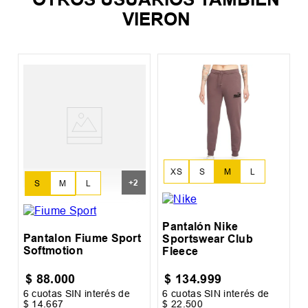
VIERON
P
W
XS
S
M
L
+
2
S
M
L
XL
XXL
Pantalón Nike
Pantalon Fiume Sport
Sportswear Club
Softmotion
Fleece
$
88
.
000
$
134
.
999
6
cuotas SIN interés de
6
cuotas SIN interés de
6
$
14
.
667
$
22
.
500
$