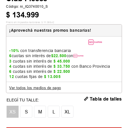
Código
:
ni_IQ3740010_S
$
134
.
999
Precio sin impuestos nacionales:
$
111
.
569
,
42
¡Aprovechá nuestras promos bancarias!
-10%
con transferencia bancaria
6
cuotas sin interés de
$
22
.
500
con
3
cuotas sin interés de
$
45
.
000
4
cuotas sin interés de
$
33
.
750
con Banco Provincia
6
cuotas sin interés de
$
22
.
500
12
cuotas fijas de
$
13
.
005
Ver todos los medios de pago
📏 Tabla de talles
XS
S
M
L
XL