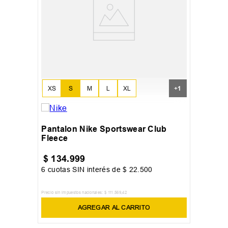
XS
S
M
L
XL
+
1
Pantalon Nike Sportswear Club
Fleece
$
134
.
999
6
cuotas SIN interés de
$
22
.
500
Precio sin impuestos nacionales:
$
111
.
569
,
42
AGREGAR AL CARRITO