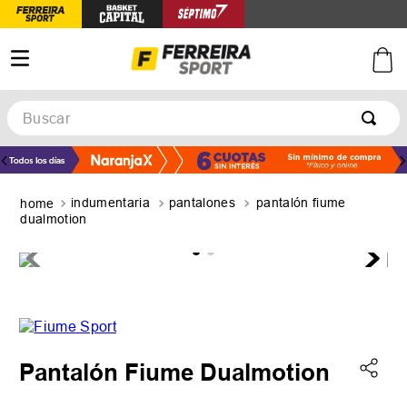
Buscar
TÉRMINOS MÁS BUSCADOS
1
.
botines
indumentaria
pantalones
pantalón fiume
2
.
zapatillas
dualmotion
3
.
basquet
4
.
zapatillas mujer
5
.
zapatillas adidas
Pantalón Fiume Dualmotion