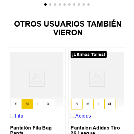
OTROS USUARIOS TAMBIÉN
VIERON
¡Últimos Talles!
o
P
D
S
M
L
XL
S
M
L
XL
XXL
Pantalón Fila Bag
Pantalón Adidas Tiro
Pants
26 League