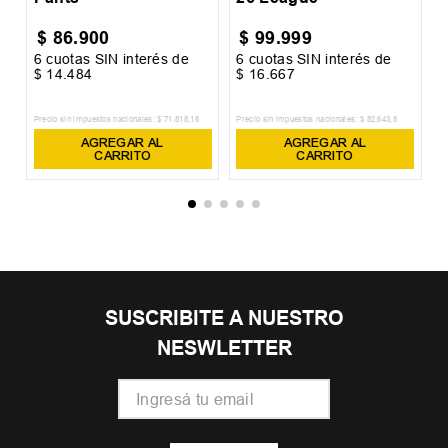
$
86
.
900
$
99
.
999
6
cuotas SIN interés de
6
cuotas SIN interés de
6
$
14
.
484
$
16
.
667
$
Precio sin impuestos nacionales:
$
71
.
818
,
18
Precio sin impuestos nacionales:
$
82
.
643
,
8
Pr
AGREGAR AL
AGREGAR AL
CARRITO
CARRITO
SUSCRIBITE A NUESTRO
NESWLETTER