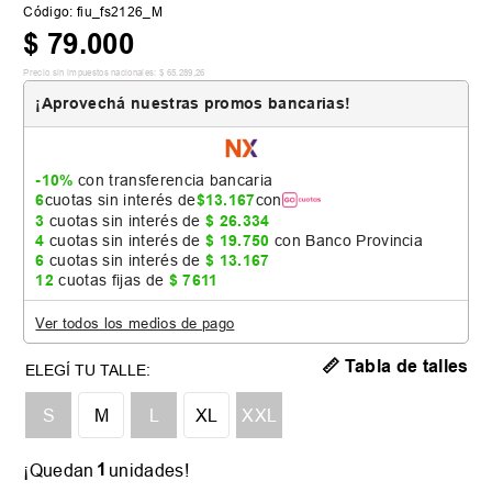
Código
:
fiu_fs2126_M
$
79
.
000
Precio sin impuestos nacionales:
$
65
.
289
,
26
¡Aprovechá nuestras promos bancarias!
-10%
con transferencia bancaria
6
cuotas sin interés de
$
13
.
167
con
3
cuotas sin interés de
$
26
.
334
4
cuotas sin interés de
$
19
.
750
con Banco Provincia
6
cuotas sin interés de
$
13
.
167
12
cuotas fijas de
$
7611
Ver todos los medios de pago
📏 Tabla de talles
S
M
L
XL
XXL
1
¡Quedan
unidades!