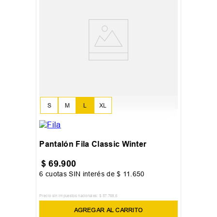
S
M
L
XL
Pantalón Fila Classic Winter
$
69
.
900
6
cuotas SIN interés de
$
11
.
650
Precio sin impuestos nacionales:
$
57
.
768
,
6
AGREGAR AL CARRITO