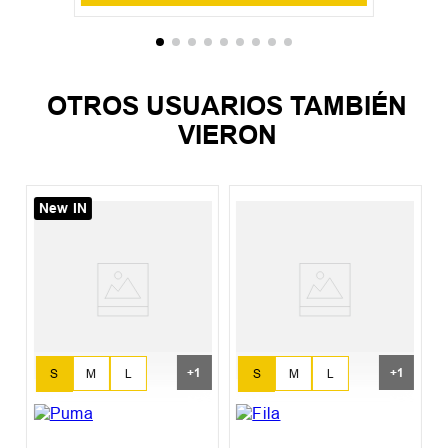
OTROS USUARIOS TAMBIÉN
VIERON
New IN
o
P
A
+
1
+
1
S
M
L
S
M
L
XL
XL