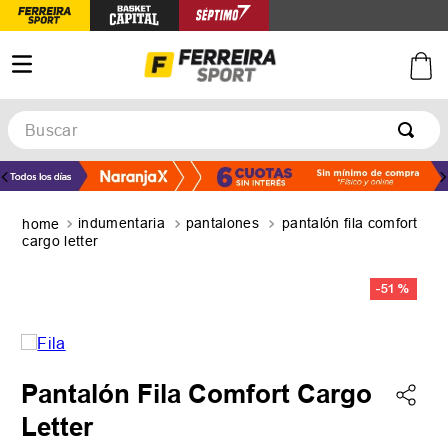
Buscar
TÉRMINOS MÁS BUSCADOS
1
.
botines
indumentaria
pantalones
pantalón fila comfort
2
.
zapatillas
cargo letter
3
.
basquet
-
51 %
4
.
zapatillas mujer
5
.
zapatillas adidas
Pantalón Fila Comfort Cargo
Letter