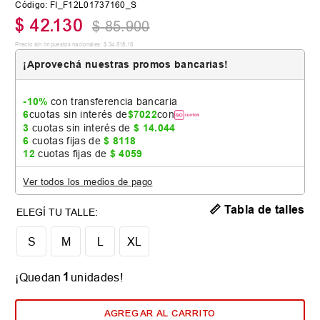
Código
:
FI_F12L01737160_S
$
42
.
130
$
85
.
900
Precio sin impuestos nacionales:
$
34
.
818
,
18
¡Aprovechá nuestras promos bancarias!
-10%
con transferencia bancaria
6
cuotas sin interés de
$
7022
con
3
cuotas sin interés de
$
14
.
044
6
cuotas fijas de
$
8118
12
cuotas fijas de
$
4059
Ver todos los medios de pago
📏 Tabla de talles
S
M
L
XL
1
¡Quedan
unidades!
AGREGAR AL CARRITO