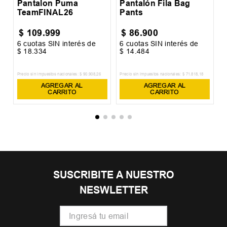
Pantalon Puma
Pantalón Fila Bag
TeamFINAL26
Pants
$
109
.
999
$
86
.
900
6
cuotas SIN interés de
6
cuotas SIN interés de
6
$
18
.
334
$
14
.
484
$
Precio sin impuestos nacionales:
$
90
.
908
,
26
Precio sin impuestos nacionales:
$
71
.
818
,
18
Pr
AGREGAR AL
AGREGAR AL
CARRITO
CARRITO
SUSCRIBITE A NUESTRO
NESWLETTER