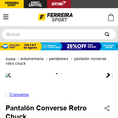
Buscar
TÉRMINOS MÁS BUSCADOS
1
.
botines
indumentaria
pantalones
pantalón converse
2
.
zapatillas
retro chuck
3
.
basquet
4
.
zapatillas mujer
5
.
zapatillas adidas
Pantalón Converse Retro
Chuck