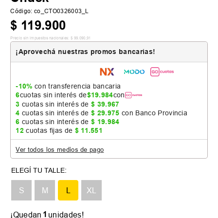
Código
:
co_CTO0326003_L
$
119
.
900
Precio sin impuestos nacionales:
$
99
.
090
,
91
¡Aprovechá nuestras promos bancarias!
-10%
con transferencia bancaria
6
cuotas sin interés de
$
19
.
984
con
3
cuotas sin interés de
$
39
.
967
4
cuotas sin interés de
$
29
.
975
con Banco Provincia
6
cuotas sin interés de
$
19
.
984
12
cuotas fijas de
$
11
.
551
Ver todos los medios de pago
📏 Tabla de talles
S
M
L
XL
1
¡Quedan
unidades!