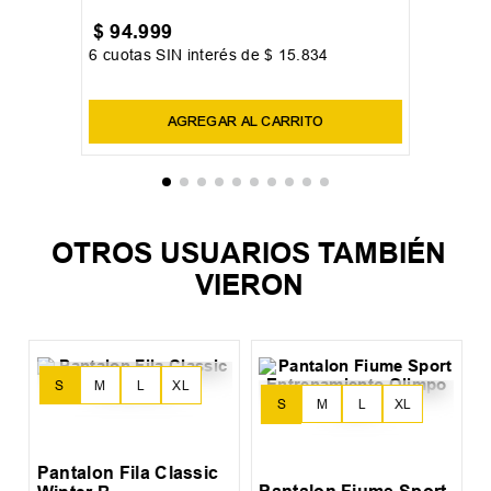
XS
S
M
L
XL
+
1
Pantalon New Balance Sport
Essentials Fleece
$
94
.
999
6
cuotas SIN interés de
$
15
.
834
Precio sin impuestos nacionales:
$
78
.
511
,
57
AGREGAR AL CARRITO