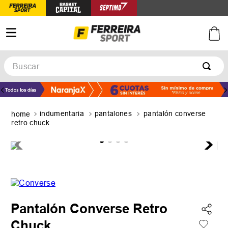
Buscar
TÉRMINOS MÁS BUSCADOS
1
.
botines
indumentaria
pantalones
pantalón converse
2
.
basquet
retro chuck
3
.
zapatillas mujer
4
.
zapatillas adidas
5
.
medias
Pantalón Converse Retro
Chuck