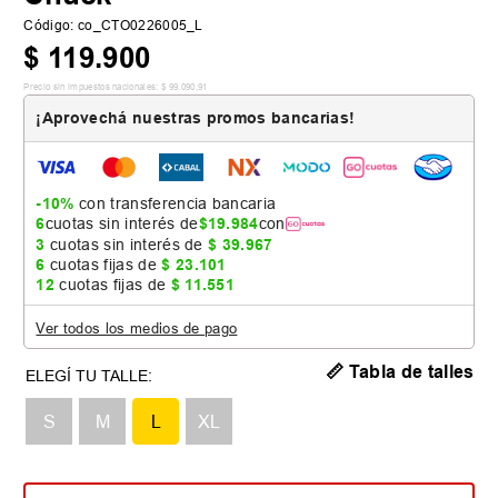
Código
:
co_CTO0226005_L
$
119
.
900
Precio sin impuestos nacionales:
$
99
.
090
,
91
¡Aprovechá nuestras promos bancarias!
-10%
con transferencia bancaria
6
cuotas sin interés de
$
19
.
984
con
3
cuotas sin interés de
$
39
.
967
6
cuotas fijas de
$
23
.
101
12
cuotas fijas de
$
11
.
551
Ver todos los medios de pago
📏 Tabla de talles
S
M
L
XL