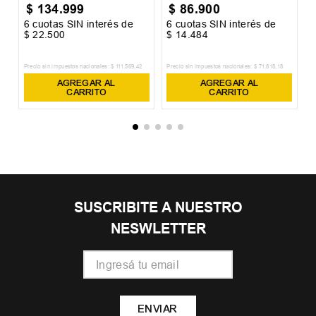
$
134
.
999
$
86
.
900
6
cuotas SIN interés de
6
cuotas SIN interés de
6
$
22
.
500
$
14
.
484
$
Precio sin impuestos nacionales:
$
111
.
569
,
42
Precio sin impuestos nacionales:
$
71
.
818
,
18
Pr
AGREGAR AL
AGREGAR AL
CARRITO
CARRITO
SUSCRIBITE A NUESTRO
NESWLETTER
ENVIAR