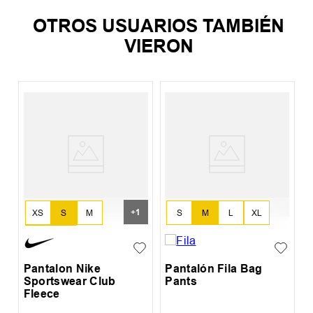
OTROS USUARIOS TAMBIÉN
VIERON
P
S
+
1
XS
S
M
S
M
L
XL
L
XL
Pantalon Nike
Pantalón Fila Bag
Sportswear Club
Pants
Fleece