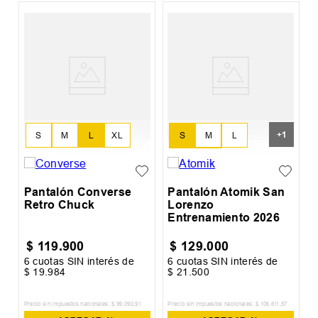
P
E
A
A
+
1
S
M
L
S
M
L
XL
XL
XXL
Pantalón Converse
Pantalón Atomik San
Retro Chuck
Lorenzo
Entrenamiento 2026
$
119
.
900
$
129
.
000
6
cuotas SIN interés de
6
cuotas SIN interés de
6
$
19
.
984
$
21
.
500
$
Precio sin impuestos nacionales:
$
99
.
090
,
91
Precio sin impuestos nacionales:
$
106
.
611
,
57
Pr