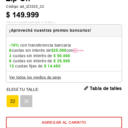
Código
:
ad_IZ3320_32
$
149
.
999
Precio sin impuestos nacionales:
$
123
.
966
,
12
¡Aprovechá nuestras promos bancarias!
-10%
con transferencia bancaria
6
cuotas sin interés de
$
25
.
000
con
3
cuotas sin interés de
$
50
.
000
6
cuotas sin interés de
$
25
.
000
12
cuotas fijas de
$
14
.
450
Ver todos los medios de pago
📏 Tabla de talles
32
36
AGREGAR AL CARRITO