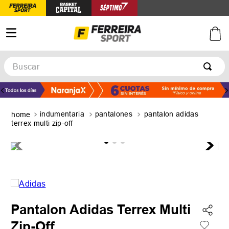
Buscar
TÉRMINOS MÁS BUSCADOS
1
.
botines
indumentaria
pantalones
pantalon adidas
2
.
basquet
terrex multi zip-off
3
.
zapatillas mujer
4
.
zapatillas adidas
5
.
medias
Pantalon Adidas Terrex Multi
Zip-Off