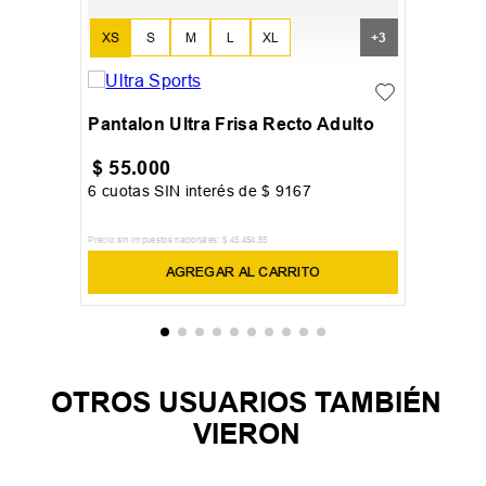
XS
S
M
L
XL
+
3
XXL
Pantalon Ultra Frisa Recto Adulto
$
55
.
000
6
cuotas SIN interés de
$
9167
Precio sin impuestos nacionales:
$
45
.
454
,
55
AGREGAR AL CARRITO
OTROS USUARIOS TAMBIÉN
VIERON