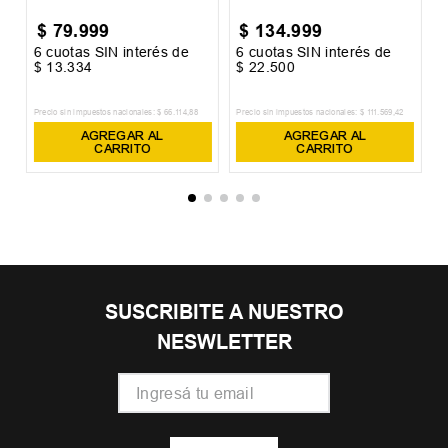
$
79
.
999
$
134
.
999
6
cuotas SIN interés de
6
cuotas SIN interés de
6
$
13
.
334
$
22
.
500
$
Precio sin impuestos nacionales:
$
66
.
114
,
88
Precio sin impuestos nacionales:
$
111
.
569
,
42
Pr
AGREGAR AL
AGREGAR AL
CARRITO
CARRITO
SUSCRIBITE A NUESTRO
NESWLETTER