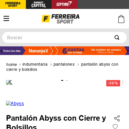
Buscar
TÉRMINOS MÁS BUSCADOS
1
.
botines
indumentaria
pantalones
pantalón abyss con
2
.
zapatillas
cierre y bolsillos
3
.
basquet
-
39 %
4
.
zapatillas mujer
5
.
zapatillas adidas
Pantalón Abyss con Cierre y
Bolsillos