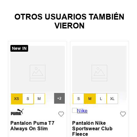
OTROS USUARIOS TAMBIÉN
VIERON
New IN
P
2
E
+
2
XS
S
M
S
M
L
XL
L
XL
Pantalon Puma T7
Pantalón Nike
Always On Slim
Sportswear Club
Fleece