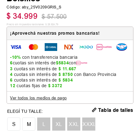
Código
:
aby_25V0209GRIS_S
$
34
.
999
$
57
.
500
Precio sin impuestos nacionales:
$
28
.
924
,
79
¡Aprovechá nuestras promos bancarias!
-10%
con transferencia bancaria
6
cuotas sin interés de
$
5834
con
3
cuotas sin interés de
$
11
.
667
4
cuotas sin interés de
$
8750
con Banco Provincia
6
cuotas sin interés de
$
5834
12
cuotas fijas de
$
3372
Ver todos los medios de pago
📏 Tabla de talles
S
M
L
XL
XXL
XXXL