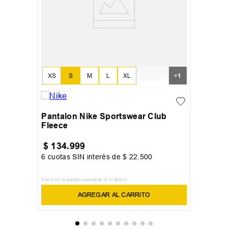
XS
S
M
L
XL
+
1
Pantalon Nike Sportswear Club
Fleece
$
134
.
999
6
cuotas SIN interés de
$
22
.
500
Precio sin impuestos nacionales:
$
111
.
569
,
42
AGREGAR AL CARRITO