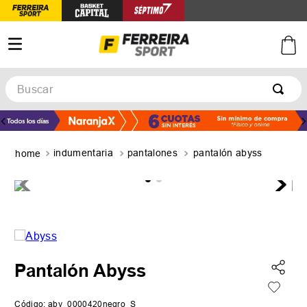
Buscar
TÉRMINOS MÁS BUSCADOS
1
.
botines
indumentaria
pantalones
pantalón abyss
2
.
zapatillas
3
.
basquet
4
.
zapatillas mujer
5
.
zapatillas adidas
Pantalón Abyss
Código
:
aby_0000420negro_S