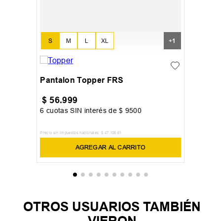
S
M
L
XL
+
1
Pantalon Topper FRS
$
56
.
999
6
cuotas SIN interés de
$
9500
Precio sin impuestos nacionales:
$
47
.
106
,
61
AGREGAR AL CARRITO
OTROS USUARIOS TAMBIÉN
VIERON