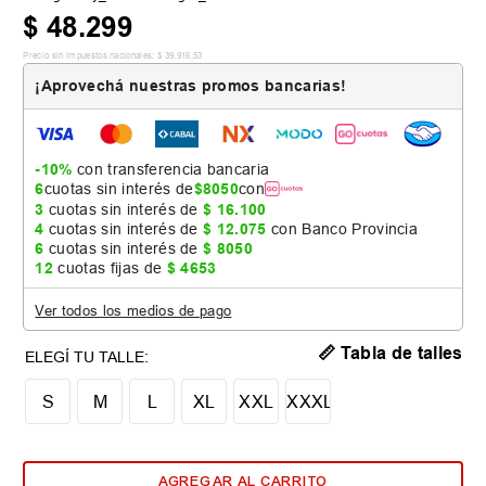
$
48
.
299
Precio sin impuestos nacionales:
$
39
.
916
,
53
¡Aprovechá nuestras promos bancarias!
-10%
con transferencia bancaria
6
cuotas sin interés de
$
8050
con
3
cuotas sin interés de
$
16
.
100
4
cuotas sin interés de
$
12
.
075
con Banco Provincia
6
cuotas sin interés de
$
8050
12
cuotas fijas de
$
4653
Ver todos los medios de pago
📏 Tabla de talles
S
M
L
XL
XXL
XXXL
AGREGAR AL CARRITO