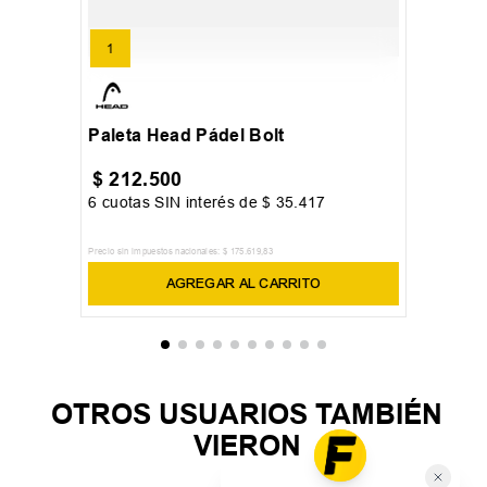
1
Paleta Head Pádel Bolt
$
212
.
500
6
cuotas SIN interés de
$
35
.
417
Precio sin impuestos nacionales:
$
175
.
619
,
83
AGREGAR AL CARRITO
OTROS USUARIOS TAMBIÉN
VIERON