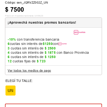
Código
:
sen_JQRVZZ002Z_UN
$
7500
Precio sin impuestos nacionales:
$
6198
,
35
¡Aprovechá nuestras promos bancarias!
-10%
con transferencia bancaria
6
cuotas sin interés de
$
1250
con
3
cuotas sin interés de
$
2500
4
cuotas sin interés de
$
1875
con Banco Provincia
6
cuotas sin interés de
$
1250
12
cuotas fijas de
$
723
Ver todos los medios de pago
UN