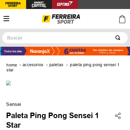
Buscar
TÉRMINOS MÁS BUSCADOS
1
.
botines
accesorios
paletas
paleta ping pong sensei 1
2
.
zapatillas
star
3
.
basquet
4
.
zapatillas mujer
5
.
zapatillas adidas
Sensei
Paleta Ping Pong Sensei 1
Star