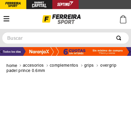
Buscar
TÉRMINOS MÁS BUSCADOS
1
.
botines
accesorios
complementos
grips
overgrip
2
.
zapatillas
padel prince 0.6mm
3
.
basquet
4
.
zapatillas mujer
5
.
zapatillas adidas