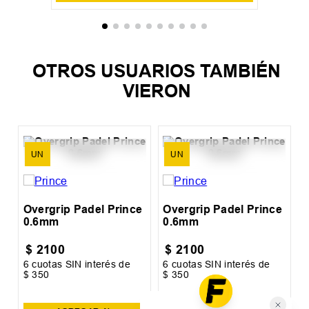
UN
Overgrip Padel Prince 0.6mm
$
2100
6
cuotas SIN interés de
$
350
Precio sin impuestos nacionales:
$
1735
,
54
AGREGAR AL CARRITO
OTROS USUARIOS TAMBIÉN
VIERON