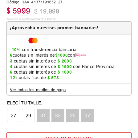
Código
:
HAV_41371191652_27
$
5999
$
19
.
999
Precio sin impuestos nacionales:
$
4957
,
85
¡Aprovechá nuestras promos bancarias!
-10%
con transferencia bancaria
6
cuotas sin interés de
$
1000
con
3
cuotas sin interés de
$
2000
4
cuotas sin interés de
$
1500
con Banco Provincia
6
cuotas sin interés de
$
1000
12
cuotas fijas de
$
578
Ver todos los medios de pago
27
29
31
33
35
37