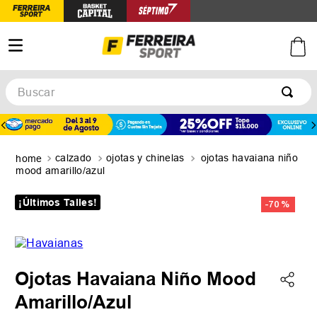
Buscar
TÉRMINOS MÁS BUSCADOS
1
.
botines
calzado
ojotas y chinelas
ojotas havaiana niño
2
.
zapatillas
mood amarillo/azul
3
.
basquet
¡Últimos Talles!
-
70 %
4
.
zapatillas mujer
5
.
zapatillas adidas
Ojotas Havaiana Niño Mood
Amarillo/Azul