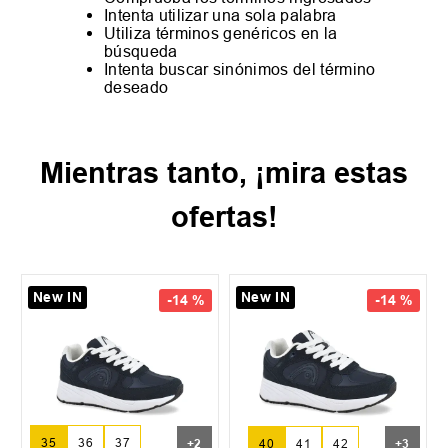
Intenta utilizar una sola palabra
Utiliza términos genéricos en la
búsqueda
Intenta buscar sinónimos del término
deseado
Mientras tanto, ¡mira estas
ofertas!
New IN
New IN
-
14 %
-
14 %
35
36
37
+
2
40
41
42
+
3