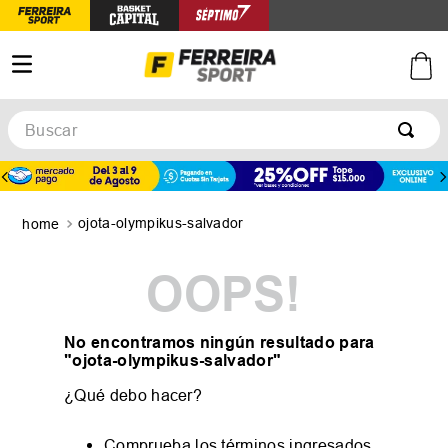
Buscar
TÉRMINOS MÁS BUSCADOS
1
.
botines
ojota-olympikus-salvador
2
.
zapatillas
3
.
basquet
OOPS!
4
.
zapatillas mujer
5
.
zapatillas adidas
No encontramos ningún resultado para
"
ojota-olympikus-salvador
"
¿Qué debo hacer?
Comprueba los términos ingresados