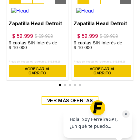
38
39
Zapatilla Head Detroit
Zapatilla Head Detroit
$
59
.
999
$
59
.
999
$
69
.
999
$
69
.
999
6
cuotas SIN interés de
6
cuotas SIN interés de
$
10
.
000
$
10
.
000
Precio sin impuestos nacionales:
$
49
.
585
,
95
Precio sin impuestos nacionales:
$
49
.
585
,
95
AGREGAR AL
AGREGAR AL
CARRITO
CARRITO
VER MÁS OFERTAS