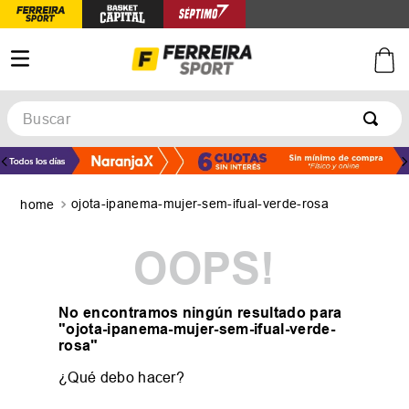
Buscar
TÉRMINOS MÁS BUSCADOS
1
.
botines
ojota-ipanema-mujer-sem-ifual-verde-rosa
2
.
basquet
3
.
zapatillas mujer
OOPS!
4
.
zapatillas adidas
5
.
medias
No encontramos ningún resultado para
"
ojota-ipanema-mujer-sem-ifual-verde-
rosa
"
¿Qué debo hacer?