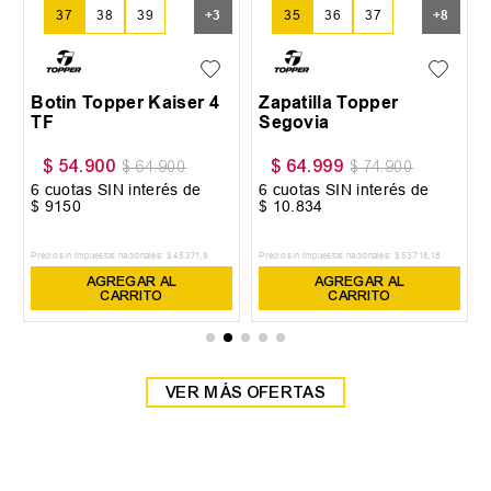
37
38
39
+
3
35
36
37
+
8
Botin Topper Kaiser 4
Zapatilla Topper
TF
Segovia
$
54
.
900
$
64
.
999
$
64
.
900
$
74
.
900
6
cuotas SIN interés de
6
cuotas SIN interés de
$
9150
$
10
.
834
Precio sin impuestos nacionales:
$
45
.
371
,
9
Precio sin impuestos nacionales:
$
53
.
718
,
18
AGREGAR AL
AGREGAR AL
CARRITO
CARRITO
VER MÁS OFERTAS