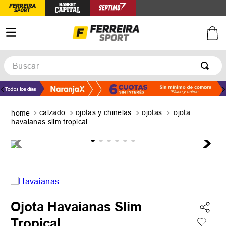
Buscar
TÉRMINOS MÁS BUSCADOS
1
.
botines
calzado
ojotas y chinelas
ojotas
ojota
2
.
zapatillas
havaianas slim tropical
3
.
basquet
4
.
zapatillas mujer
5
.
zapatillas adidas
Ojota Havaianas Slim
Tropical