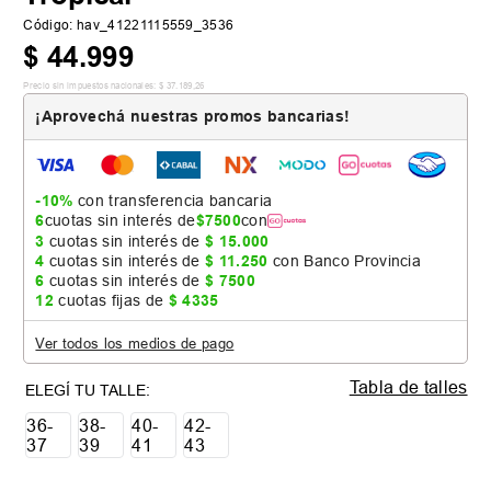
Código
:
hav_41221115559_3536
$
44
.
999
Precio sin impuestos nacionales:
$
37
.
189
,
26
¡Aprovechá nuestras promos bancarias!
-10%
con transferencia bancaria
6
cuotas sin interés de
$
7500
con
3
cuotas sin interés de
$
15
.
000
4
cuotas sin interés de
$
11
.
250
con Banco Provincia
6
cuotas sin interés de
$
7500
12
cuotas fijas de
$
4335
Ver todos los medios de pago
Tabla de talles
36-
38-
40-
42-
37
39
41
43