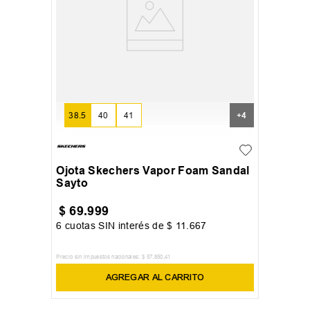
38.5
40
41
+
4
Ojota Skechers Vapor Foam Sandal
Sayto
$
69
.
999
6
cuotas SIN interés de
$
11
.
667
Precio sin impuestos nacionales:
$
57
.
850
,
41
AGREGAR AL CARRITO