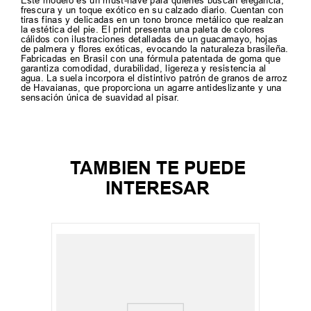
Este modelo es un must-have para quienes buscan elegancia,
frescura y un toque exótico en su calzado diario. Cuentan con
tiras finas y delicadas en un tono bronce metálico que realzan
la estética del pie. El print presenta una paleta de colores
cálidos con ilustraciones detalladas de un guacamayo, hojas
de palmera y flores exóticas, evocando la naturaleza brasileña.
Fabricadas en Brasil con una fórmula patentada de goma que
garantiza comodidad, durabilidad, ligereza y resistencia al
agua. La suela incorpora el distintivo patrón de granos de arroz
de Havaianas, que proporciona un agarre antideslizante y una
sensación única de suavidad al pisar.
TAMBIEN TE PUEDE
INTERESAR