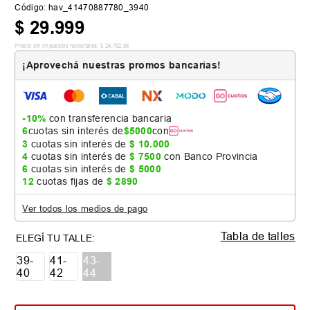
Código
:
hav_41470887780_3940
$
29
.
999
Precio sin impuestos nacionales:
$
24
.
792
,
56
¡Aprovechá nuestras promos bancarias!
-10%
con transferencia bancaria
6
cuotas sin interés de
$
5000
con
3
cuotas sin interés de
$
10
.
000
4
cuotas sin interés de
$
7500
con Banco Provincia
6
cuotas sin interés de
$
5000
12
cuotas fijas de
$
2890
Ver todos los medios de pago
Tabla de talles
39-
41-
43-
40
42
44