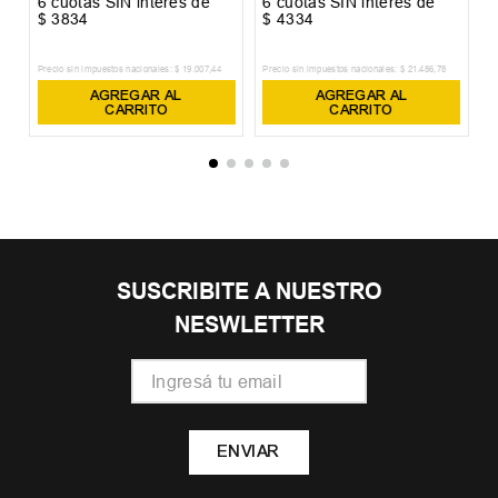
6
cuotas SIN interés de
6
cuotas SIN interés de
6
$
3834
$
4334
$
Precio sin impuestos nacionales:
$
19
.
007
,
44
Precio sin impuestos nacionales:
$
21
.
486
,
78
Pr
AGREGAR AL
AGREGAR AL
CARRITO
CARRITO
SUSCRIBITE A NUESTRO
NESWLETTER
ENVIAR