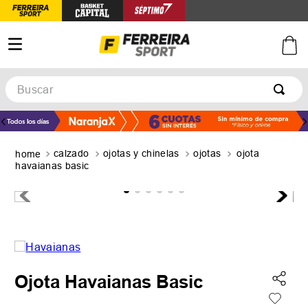
Buscar
TÉRMINOS MÁS BUSCADOS
1
.
botines
calzado
ojotas y chinelas
ojotas
ojota
2
.
zapatillas
havaianas basic
3
.
basquet
4
.
zapatillas mujer
5
.
zapatillas adidas
Ojota Havaianas Basic