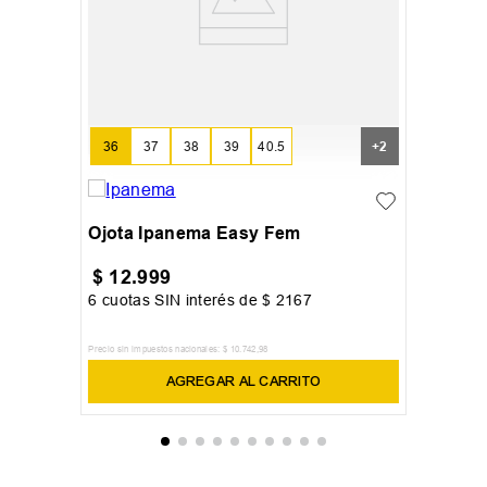
36
37
38
39
40.5
+
2
Ojota Ipanema Easy Fem
$
12
.
999
6
cuotas SIN interés de
$
2167
Precio sin impuestos nacionales:
$
10
.
742
,
98
AGREGAR AL CARRITO