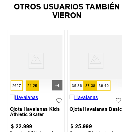
OTROS USUARIOS TAMBIÉN
VIERON
%
O
C
+
4
2627
24-25
35-36
37-38
39-40
28-29
41-42
Ojota Havaianas Kids
Ojota Havaianas Basic
Athletic Skater
$
22
.
999
$
25
.
999