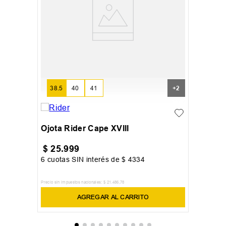
38.5
40
41
+
2
Ojota Rider Cape XVIII
$
25
.
999
6
cuotas SIN interés de
$
4334
Precio sin impuestos nacionales:
$
21
.
486
,
78
AGREGAR AL CARRITO