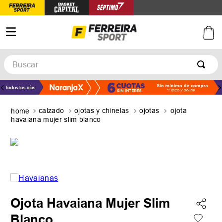
Buscar
TÉRMINOS MÁS BUSCADOS
1
.
botines
calzado
ojotas y chinelas
ojotas
ojota
2
.
basquet
havaiana mujer slim blanco
3
.
zapatillas mujer
4
.
zapatillas adidas
5
.
medias
Ojota Havaiana Mujer Slim
Blanco