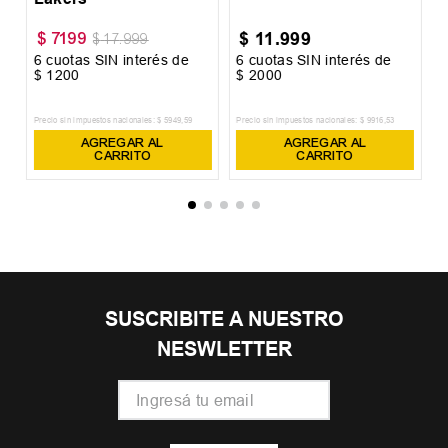
$
11
.
999
$
7199
$
17
.
999
6
cuotas SIN interés de
6
cuotas SIN interés de
6
$
1200
$
2000
$
Precio sin impuestos nacionales:
$
5949
,
59
Precio sin impuestos nacionales:
$
9916
,
53
Pr
AGREGAR AL
AGREGAR AL
CARRITO
CARRITO
SUSCRIBITE A NUESTRO
NESWLETTER