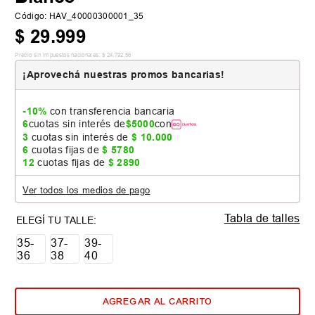
Código
:
HAV_40000300001_35
$
29
.
999
Precio sin impuestos nacionales:
$
24
.
792
,
56
¡Aprovechá nuestras promos bancarias!
-10%
con transferencia bancaria
6
cuotas sin interés de
$
5000
con
3
cuotas sin interés de
$
10
.
000
6
cuotas fijas de
$
5780
12
cuotas fijas de
$
2890
Ver todos los medios de pago
Tabla de talles
35-
37-
39-
36
38
40
AGREGAR AL CARRITO