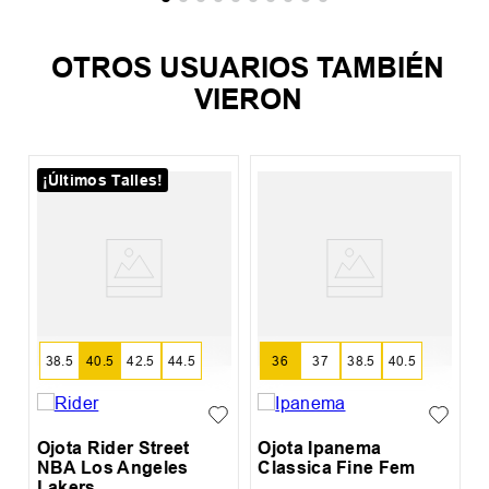
OTROS USUARIOS TAMBIÉN
VIERON
¡Últimos Talles!
O
38.5
40.5
42.5
44.5
36
37
38.5
40.5
Ojota Rider Street
Ojota Ipanema
NBA Los Angeles
Classica Fine Fem
Lakers