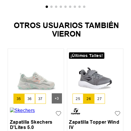
OTROS USUARIOS TAMBIÉN
VIERON
¡Últimos Talles!
Z
C
+
3
35
36
37
25
26
27
Zapatilla Skechers
Zapatilla Topper Wind
D'Lites 5.0
IV