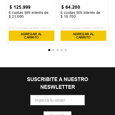
$
125
.
999
$
64
.
200
6
cuotas SIN interés de
6
cuotas SIN interés de
6
$
21
.
000
$
10
.
700
$
Precio sin impuestos nacionales:
$
104
.
131
,
4
Precio sin impuestos nacionales:
$
53
.
057
,
85
Pr
AGREGAR AL
AGREGAR AL
CARRITO
CARRITO
SUSCRIBITE A NUESTRO
NESWLETTER