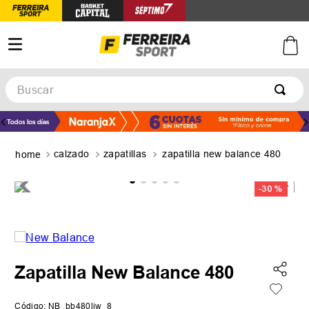
Buscar
TÉRMINOS MÁS BUSCADOS
1
.
botines
calzado
zapatillas
zapatilla new balance 480
2
.
zapatillas
3
.
basquet
-
30 %
4
.
zapatillas mujer
5
.
zapatillas adidas
Zapatilla New Balance 480
Código
:
NB_bb480liw_8