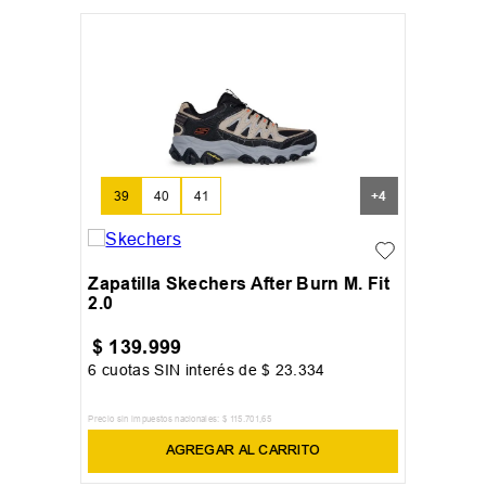
39
40
41
+
4
Zapatilla Skechers After Burn M. Fit
2.0
$
139
.
999
6
cuotas SIN interés de
$
23
.
334
Precio sin impuestos nacionales:
$
115
.
701
,
65
AGREGAR AL CARRITO