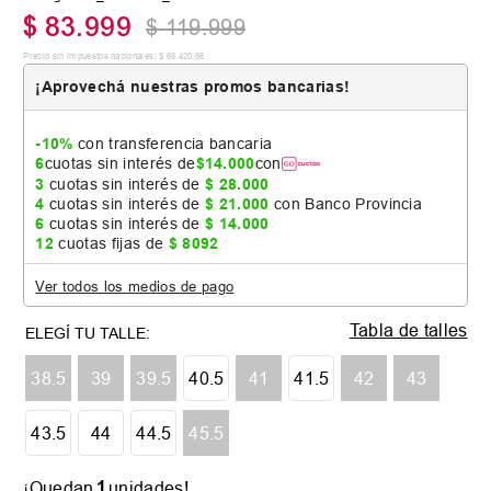
$
83
.
999
$
119
.
999
Precio sin impuestos nacionales:
$
69
.
420
,
66
¡Aprovechá nuestras promos bancarias!
-10%
con transferencia bancaria
6
cuotas sin interés de
$
14
.
000
con
3
cuotas sin interés de
$
28
.
000
4
cuotas sin interés de
$
21
.
000
con Banco Provincia
6
cuotas sin interés de
$
14
.
000
12
cuotas fijas de
$
8092
Ver todos los medios de pago
Tabla de talles
38.5
39
39.5
40.5
41
41.5
42
43
43.5
44
44.5
45.5
1
¡Quedan
unidades!