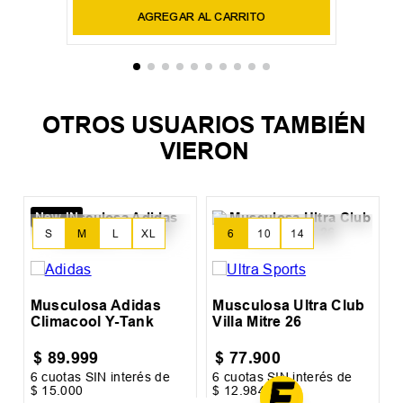
S
M
L
Remera Le Coq Sportif Reflective
$
15
.
000
$
29
.
900
6
cuotas SIN interés de
$
2500
Precio sin impuestos nacionales:
$
12
.
396
,
69
AGREGAR AL CARRITO
OTROS USUARIOS TAMBIÉN
VIERON