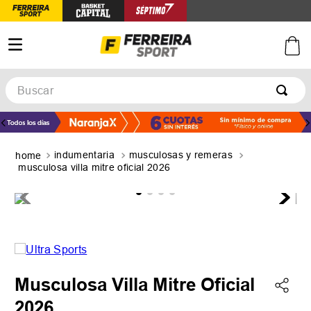
Buscar
TÉRMINOS MÁS BUSCADOS
1
.
botines
indumentaria
musculosas y remeras
2
.
zapatillas
musculosa villa mitre oficial 2026
3
.
basquet
4
.
zapatillas mujer
5
.
zapatillas adidas
Musculosa Villa Mitre Oficial
2026