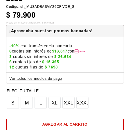
Código
:
ult_MUSADBASVM26OFIVDE_S
$
79
.
900
Precio sin impuestos nacionales:
$
66
.
033
,
06
¡Aprovechá nuestras promos bancarias!
-10%
con transferencia bancaria
6
cuotas sin interés de
$
13
.
317
con
3
cuotas sin interés de
$
26
.
634
6
cuotas fijas de
$
15
.
395
12
cuotas fijas de
$
7698
Ver todos los medios de pago
📏 Tabla de talles
S
M
L
XL
XXL
XXXL
AGREGAR AL CARRITO