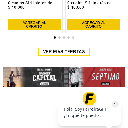
35
36
37
+
2
40
41
42
+
3
38
39
Zapatilla Head Detroit
Zapatilla Head Detroit
$
59
.
999
$
59
.
999
$
69
.
999
$
69
.
999
6
cuotas SIN interés de
6
cuotas SIN interés de
$
10
.
000
$
10
.
000
Precio sin impuestos nacionales:
$
49
.
585
,
95
Precio sin impuestos nacionales:
$
49
.
585
,
95
AGREGAR AL
AGREGAR AL
CARRITO
CARRITO
VER MÁS OFERTAS