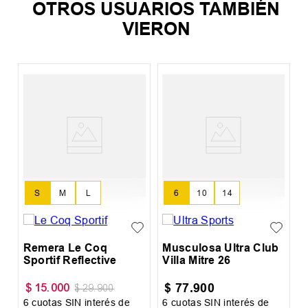
OTROS USUARIOS TAMBIÉN
VIERON
M
A
S
M
L
6
10
14
Remera Le Coq
Musculosa Ultra Club
Sportif Reflective
Villa Mitre 26
$
77
.
900
$
15
.
000
$
29
.
900
6
cuotas SIN interés de
6
cuotas SIN interés de
6