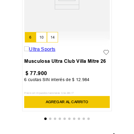
6
10
14
Musculosa Ultra Club Villa Mitre 26
$
77
.
900
6
cuotas SIN interés de
$
12
.
984
Precio sin impuestos nacionales:
$
64
.
380
,
17
AGREGAR AL CARRITO