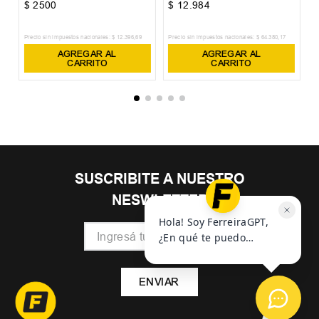
$
2500
$
12
.
984
$
Precio sin impuestos nacionales:
$
12
.
396
,
69
Precio sin impuestos nacionales:
$
64
.
380
,
17
Pr
AGREGAR AL
AGREGAR AL
CARRITO
CARRITO
SUSCRIBITE A NUESTRO
NESWLETTER
ENVIAR