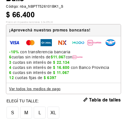
Código
:
nba_NBPTT526101BK1_S
$
66
.
400
Precio sin impuestos nacionales:
$
54
.
876
,
03
¡Aprovechá nuestras promos bancarias!
-10%
con transferencia bancaria
6
cuotas sin interés de
$
11
.
067
con
3
cuotas sin interés de
$
22
.
134
4
cuotas sin interés de
$
16
.
600
con Banco Provincia
6
cuotas sin interés de
$
11
.
067
12
cuotas fijas de
$
6397
Ver todos los medios de pago
📏 Tabla de talles
S
M
L
XL