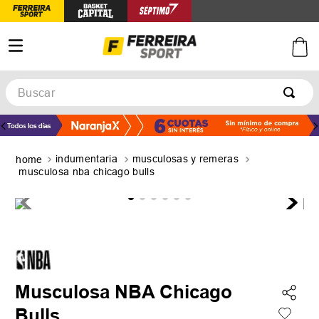
Buscar
TÉRMINOS MÁS BUSCADOS
1
.
botines
indumentaria
musculosas y remeras
2
.
zapatillas
musculosa nba chicago bulls
3
.
basquet
4
.
zapatillas mujer
5
.
zapatillas adidas
Musculosa NBA Chicago
Bulls