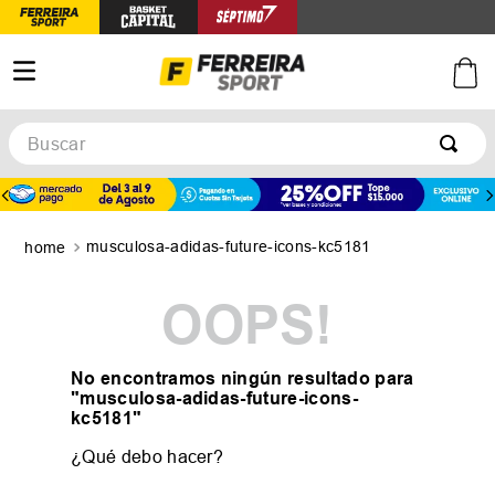
Buscar
TÉRMINOS MÁS BUSCADOS
1
.
botines
musculosa-adidas-future-icons-kc5181
2
.
zapatillas
3
.
basquet
OOPS!
4
.
zapatillas mujer
5
.
zapatillas adidas
No encontramos ningún resultado para
"
musculosa-adidas-future-icons-
kc5181
"
¿Qué debo hacer?