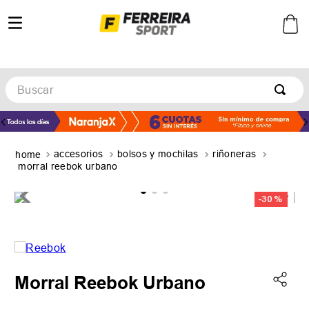
Buscar
TÉRMINOS MÁS BUSCADOS
1
.
botines
accesorios
bolsos y mochilas
riñoneras
2
.
zapatillas
morral reebok urbano
3
.
basquet
-
30 %
4
.
zapatillas mujer
5
.
zapatillas adidas
Morral Reebok Urbano