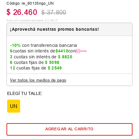
Código
:
re_60135ngo_UN
$
26
.
460
$
37
.
800
Precio sin impuestos nacionales:
$
21
.
867
,
77
¡Aprovechá nuestras promos bancarias!
-10%
con transferencia bancaria
6
cuotas sin interés de
$
4410
con
3
cuotas sin interés de
$
8820
6
cuotas fijas de
$
5098
12
cuotas fijas de
$
2549
Ver todos los medios de pago
UN
AGREGAR AL CARRITO