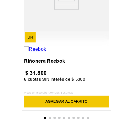
UN
Riñonera Reebok
$
31
.
800
6
cuotas SIN interés de
$
5300
Precio sin impuestos nacionales:
$
26
.
280
,
99
AGREGAR AL CARRITO