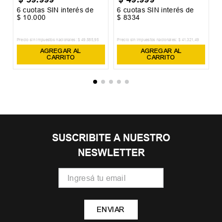
6
cuotas SIN interés de
6
cuotas SIN interés de
6
$
10
.
000
$
8334
$
Precio sin impuestos nacionales:
$
49
.
585
,
95
Precio sin impuestos nacionales:
$
41
.
321
,
49
Pr
AGREGAR AL
AGREGAR AL
CARRITO
CARRITO
SUSCRIBITE A NUESTRO
NESWLETTER
ENVIAR