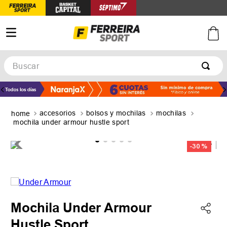
Buscar
TÉRMINOS MÁS BUSCADOS
1
.
botines
accesorios
bolsos y mochilas
mochilas
2
.
zapatillas
mochila under armour hustle sport
3
.
basquet
-
30 %
4
.
zapatillas mujer
5
.
zapatillas adidas
Mochila Under Armour
Hustle Sport