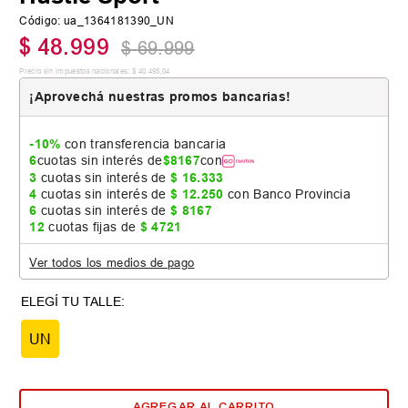
Código
:
ua_1364181390_UN
$
48
.
999
$
69
.
999
Precio sin impuestos nacionales:
$
40
.
495
,
04
¡Aprovechá nuestras promos bancarias!
-10%
con transferencia bancaria
6
cuotas sin interés de
$
8167
con
3
cuotas sin interés de
$
16
.
333
4
cuotas sin interés de
$
12
.
250
con Banco Provincia
6
cuotas sin interés de
$
8167
12
cuotas fijas de
$
4721
Ver todos los medios de pago
UN
AGREGAR AL CARRITO