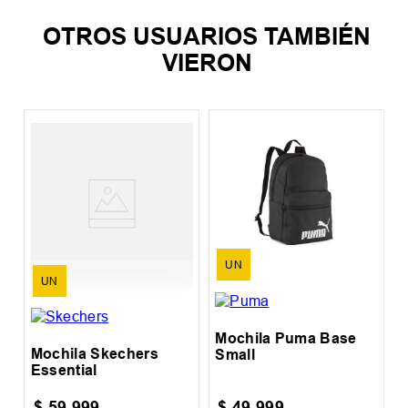
OTROS USUARIOS TAMBIÉN
VIERON
M
C
UN
UN
Mochila Puma Base
Mochila Skechers
Small
Essential
$
59
.
999
$
49
.
999