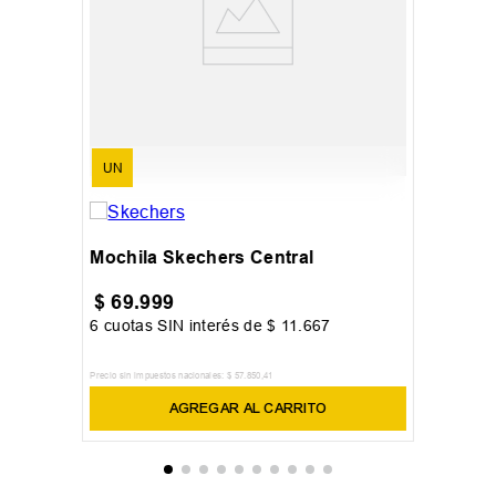
UN
Mochila Skechers Central
$
69
.
999
6
cuotas SIN interés de
$
11
.
667
Precio sin impuestos nacionales:
$
57
.
850
,
41
AGREGAR AL CARRITO