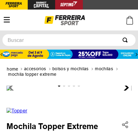
Buscar
TÉRMINOS MÁS BUSCADOS
1
.
botines
accesorios
bolsos y mochilas
mochilas
2
.
zapatillas
mochila topper extreme
3
.
basquet
4
.
zapatillas mujer
5
.
zapatillas adidas
Mochila Topper Extreme