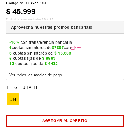
Código
:
to_173527_UN
$
45
.
999
Precio sin impuestos nacionales:
$
38
.
015
,
7
¡Aprovechá nuestras promos bancarias!
-10%
con transferencia bancaria
6
cuotas sin interés de
$
7667
con
3
cuotas sin interés de
$
15
.
333
6
cuotas fijas de
$
8863
12
cuotas fijas de
$
4432
Ver todos los medios de pago
UN
AGREGAR AL CARRITO