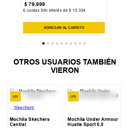
UN
Mochila Adidas Power VIII
$
79
.
999
6
cuotas SIN interés de
$
13
.
334
Precio sin impuestos nacionales:
$
66
.
114
,
88
AGREGAR AL CARRITO