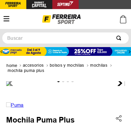
Buscar
TÉRMINOS MÁS BUSCADOS
1
.
botines
accesorios
bolsos y mochilas
mochilas
2
.
zapatillas
mochila puma plus
3
.
basquet
4
.
zapatillas mujer
5
.
zapatillas adidas
Mochila Puma Plus