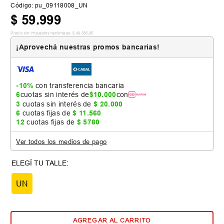
Código
:
pu_09118008_UN
$
59
.
999
Precio sin impuestos nacionales:
$
49
.
585
,
95
¡Aprovechá nuestras promos bancarias!
-10%
con transferencia bancaria
6
cuotas sin interés de
$
10
.
000
con
3
cuotas sin interés de
$
20
.
000
6
cuotas fijas de
$
11
.
560
12
cuotas fijas de
$
5780
Ver todos los medios de pago
UN
AGREGAR AL CARRITO